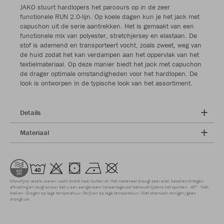
JAKO stuurt hardlopers het parcours op in de zeer
functionele RUN 2.0-lijn. Op koele dagen kun je het jack met
capuchon uit de serie aantrekken. Het is gemaakt van een
functionele mix van polyester, stretchjersey en elastaan. De
stof is ademend en transporteert vocht, zoals zweet, weg van
de huid zodat het kan verdampen aan het oppervlak van het
textielmateriaal. Op deze manier biedt het jack met capuchon
de drager optimale omstandigheden voor het hardlopen. De
look is ontworpen in de typische look van het assortiment.
Details
Materiaal
Microfijne vezels voeren vocht direct naar buiten af. Het materiaal droogt zeer snel, beschermt tegen
afkoeling en zorgt ervoor dat u een aangenaam lichaamsgevoel behoudt tijdens het sporten.
40°
Niet
bleken
Drogen op lage temperatuur
Strijken op lage temperatuur
Niet chemisch reinigen/geen
droogkuis