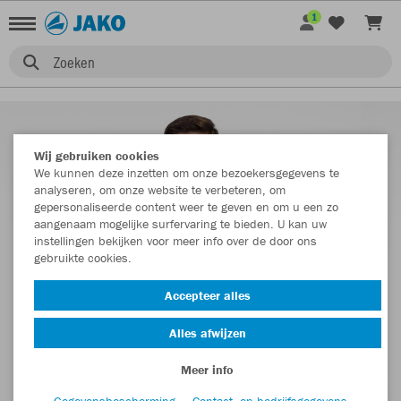
1
Zoeken
Wij gebruiken cookies
We kunnen deze inzetten om onze bezoekersgegevens te
analyseren, om onze website te verbeteren, om
gepersonaliseerde content weer te geven en om u een zo
aangenaam mogelijke surfervaring te bieden. U kan uw
instellingen bekijken voor meer info over de door ons
gebruikte cookies.
Accepteer alles
Alles afwijzen
Meer info
Gegevensbescherming
Contact- en bedrijfsgegevens