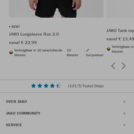
NEW!
JAKO Tank to
JAKO Longsleeve Run 2.0
vanaf € 13,4
vanaf € 22,99
Verkrijgbaar i
Verkrijgbaar in 10 verschillende
10
kleuren
kleuren
Kleuren
Aanpasbaar
(
4,61
/5) Trusted Shops
OVER JAKO
JAKO COMMUNITY
SERVICE