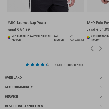
JAKO Jas met kap Power
JAKO Polo Po
vanaf € 54,99
vanaf € 34,9
Verkrijgbaar in 12 verschillende
12
Verkrijgbaar i
kleuren
Kleuren
Aanpasbaar
kleuren
(
4,61
/5) Trusted Shops
OVER JAKO
JAKO COMMUNITY
SERVICE
BESTELLING ANNULEREN