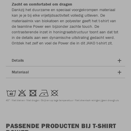
Zacht en comfortabel om dragen
Dankzij het duurzame en speciaal voorgekrompen materiaal
kan je je bij elke vrijetijdsactiviteit volledig uitleven. De
materiaalmix van biokatoen en polyester geeft het t-shirt van
de teamline Power een bijzonder zachte touch. De
contrasterende inzet in honingraatstructuur toont aan dat tot
in de details aan een dynamische uitstraling gedacht werd.
Ontdek het zelf en voel de Power die in dit JAKO t-shirt zit.
Details
Materiaal
40°
Niet bleken
Niet drogen
Strijken op lage temperatuur
Niet chemisch reinigen/geen droogkuis
PASSENDE PRODUCTEN BIJ T-SHIRT