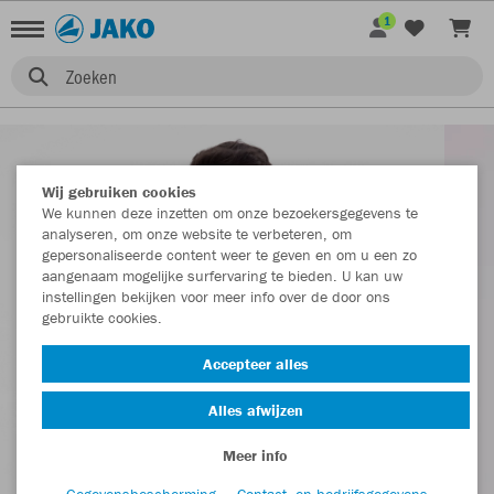
1
Zoeken
Wij gebruiken cookies
We kunnen deze inzetten om onze bezoekersgegevens te
analyseren, om onze website te verbeteren, om
gepersonaliseerde content weer te geven en om u een zo
aangenaam mogelijke surfervaring te bieden. U kan uw
instellingen bekijken voor meer info over de door ons
gebruikte cookies.
Accepteer alles
Alles afwijzen
Meer info
Gegevensbescherming
Contact- en bedrijfsgegevens