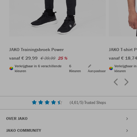
JAKO Trainingsbroek Power
JAKO T-shirt 
vanaf € 29,99
vanaf € 18,7
€ 39,99
25 %
Verkrijgbaar in 6 verschillende
6
Verkrijgbaar i
kleuren
Kleuren
Aanpasbaar
kleuren
(
4,61
/5) Trusted Shops
OVER JAKO
JAKO COMMUNITY