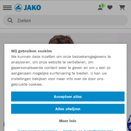
1
Zoeken
Wij gebruiken cookies
We kunnen deze inzetten om onze bezoekersgegevens te
analyseren, om onze website te verbeteren, om
gepersonaliseerde content weer te geven en om u een zo
aangenaam mogelijke surfervaring te bieden. U kan uw
instellingen bekijken voor meer info over de door ons
gebruikte cookies.
Accepteer alles
Alles afwijzen
Meer info
Gegevensbescherming
Contact- en bedrijfsgegevens