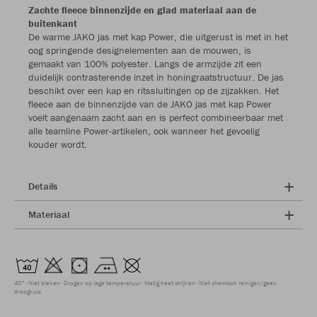
Zachte fleece binnenzijde en glad materiaal aan de
buitenkant
De warme JAKO jas met kap Power, die uitgerust is met in het
oog springende designelementen aan de mouwen, is
gemaakt van 100% polyester. Langs de armzijde zit een
duidelijk contrasterende inzet in honingraatstructuur. De jas
beschikt over een kap en ritssluitingen op de zijzakken. Het
fleece aan de binnenzijde van de JAKO jas met kap Power
voelt aangenaam zacht aan en is perfect combineerbaar met
alle teamline Power-artikelen, ook wanneer het gevoelig
kouder wordt.
Details
Materiaal
40°
Niet bleken
Drogen op lage temperatuur
Matig heet strijken
Niet chemisch reinigen/geen
droogkuis