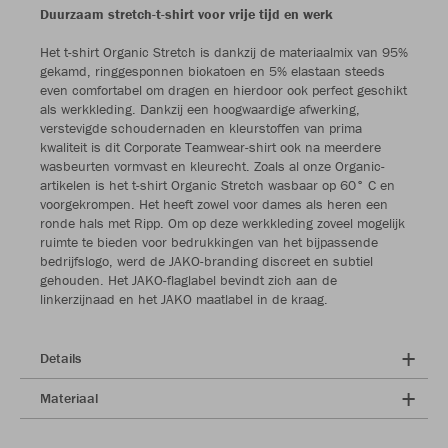
Duurzaam stretch-t-shirt voor vrije tijd en werk
Het t-shirt Organic Stretch is dankzij de materiaalmix van 95%
gekamd, ringgesponnen biokatoen en 5% elastaan steeds
even comfortabel om dragen en hierdoor ook perfect geschikt
als werkkleding. Dankzij een hoogwaardige afwerking,
verstevigde schoudernaden en kleurstoffen van prima
kwaliteit is dit Corporate Teamwear-shirt ook na meerdere
wasbeurten vormvast en kleurecht. Zoals al onze Organic-
artikelen is het t-shirt Organic Stretch wasbaar op 60° C en
voorgekrompen. Het heeft zowel voor dames als heren een
ronde hals met Ripp. Om op deze werkkleding zoveel mogelijk
ruimte te bieden voor bedrukkingen van het bijpassende
bedrijfslogo, werd de JAKO-branding discreet en subtiel
gehouden. Het JAKO-flaglabel bevindt zich aan de
linkerzijnaad en het JAKO maatlabel in de kraag.
Details
Materiaal