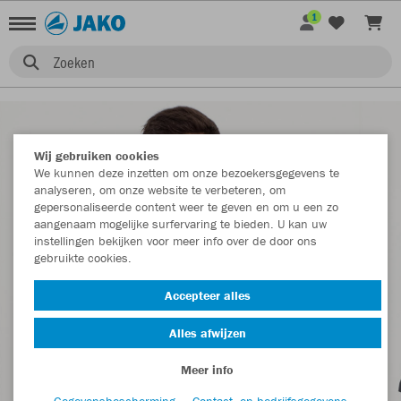
1
Zoeken
Wij gebruiken cookies
We kunnen deze inzetten om onze bezoekersgegevens te
analyseren, om onze website te verbeteren, om
gepersonaliseerde content weer te geven en om u een zo
aangenaam mogelijke surfervaring te bieden. U kan uw
instellingen bekijken voor meer info over de door ons
gebruikte cookies.
Accepteer alles
Alles afwijzen
Meer info
Gegevensbescherming
Contact- en bedrijfsgegevens