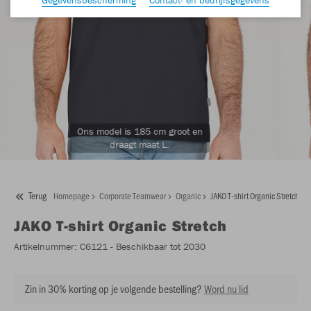
Ons model is 185 cm groot en
draagt maat L.
Terug
Homepage
Corporate Teamwear
Organic
JAKO T-shirt Organic Stretch
JAKO
T-shirt Organic Stretch
Artikelnummer:
C6121
- Beschikbaar tot 2030
Zin in 30% korting op je volgende bestelling?
Word nu lid