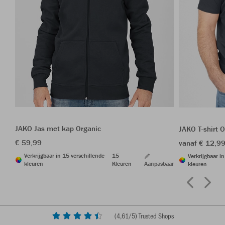
JAKO Jas met kap Organic
JAKO T-shirt 
€ 59,99
vanaf € 12,9
Verkrijgbaar in 15 verschillende
15
Verkrijgbaar i
kleuren
Kleuren
Aanpasbaar
kleuren
(
4,61
/5) Trusted Shops