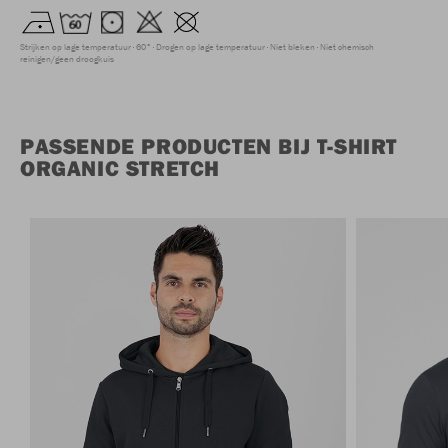
Strijken op lage temperatuur
60°
Drogen op lage temperatuur
Niet bleken
Niet chemisch
reinigen/geen droogkuis
PASSENDE PRODUCTEN BIJ T-SHIRT
ORGANIC STRETCH