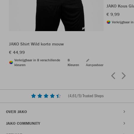
JAKO Kous Gl
€ 9,99
Verkrijgbaar i
JAKO Shirt Wild korte mouw
€ 44,99
Verkrijgbaar in 8 verschillende
8
kleuren
Kleuren
Aanpasbaar
(
4,61
/5) Trusted Shops
OVER JAKO
JAKO COMMUNITY