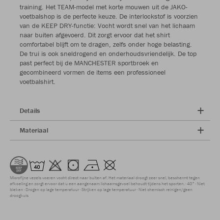
training. Het TEAM-model met korte mouwen uit de JAKO-
voetbalshop is de perfecte keuze. De interlockstof is voorzien
van de KEEP DRY-functie: Vocht wordt snel van het lichaam
naar buiten afgevoerd. Dit zorgt ervoor dat het shirt
comfortabel blijft om te dragen, zelfs onder hoge belasting.
De trui is ook sneldrogend en onderhoudsvriendelijk. De top
past perfect bij de MANCHESTER sportbroek en
gecombineerd vormen de items een professioneel
voetbalshirt.
Details
Materiaal
Microfijne vezels voeren vocht direct naar buiten af. Het materiaal droogt zeer snel, beschermt tegen
afkoeling en zorgt ervoor dat u een aangenaam lichaamsgevoel behoudt tijdens het sporten.
40°
Niet
bleken
Drogen op lage temperatuur
Strijken op lage temperatuur
Niet chemisch reinigen/geen
droogkuis