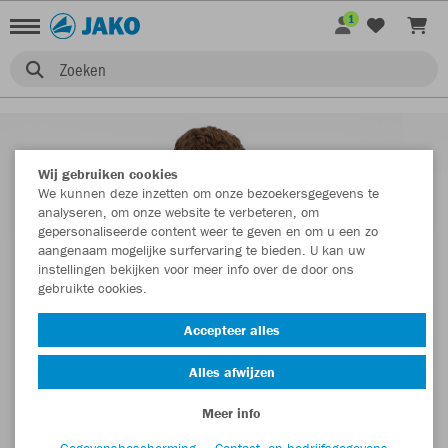
1
Zoeken
Wij gebruiken cookies
We kunnen deze inzetten om onze bezoekersgegevens te
analyseren, om onze website te verbeteren, om
gepersonaliseerde content weer te geven en om u een zo
aangenaam mogelijke surfervaring te bieden. U kan uw
instellingen bekijken voor meer info over de door ons
gebruikte cookies.
Accepteer alles
Alles afwijzen
Meer info
Gegevensbescherming
Contact- en bedrijfsgegevens