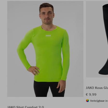
JAKO Kous Gl
€ 9,99
Verkrijgbaar i
JAKO Shirt Comfort 2.0