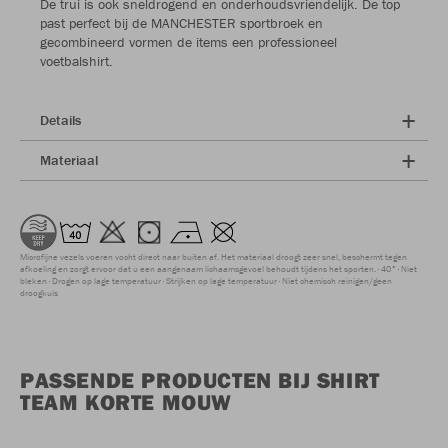
De trui is ook sneldrogend en onderhoudsvriendelijk. De top
past perfect bij de MANCHESTER sportbroek en
gecombineerd vormen de items een professioneel
voetbalshirt.
Details
Materiaal
Microfijne vezels voeren vocht direct naar buiten af. Het materiaal droogt zeer snel, beschermt tegen
afkoeling en zorgt ervoor dat u een aangenaam lichaamsgevoel behoudt tijdens het sporten.
40°
Niet
bleken
Drogen op lage temperatuur
Strijken op lage temperatuur
Niet chemisch reinigen/geen
droogkuis
PASSENDE PRODUCTEN BIJ SHIRT
TEAM KORTE MOUW