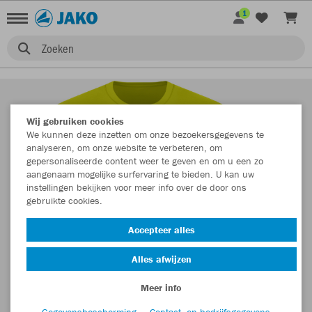
1
Zoeken
Wij gebruiken cookies
We kunnen deze inzetten om onze bezoekersgegevens te
analyseren, om onze website te verbeteren, om
gepersonaliseerde content weer te geven en om u een zo
aangenaam mogelijke surfervaring te bieden. U kan uw
instellingen bekijken voor meer info over de door ons
gebruikte cookies.
Accepteer alles
Alles afwijzen
Meer info
Gegevensbescherming
Contact- en bedrijfsgegevens