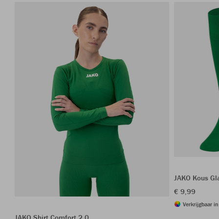
JAKO Kous Gl
€ 9,99
Verkrijgbaar i
JAKO Shirt Comfort 2.0