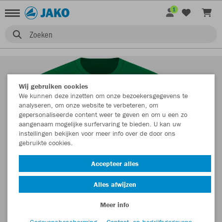
1
Zoeken
Wij gebruiken cookies
We kunnen deze inzetten om onze bezoekersgegevens te
analyseren, om onze website te verbeteren, om
gepersonaliseerde content weer te geven en om u een zo
aangenaam mogelijke surfervaring te bieden. U kan uw
instellingen bekijken voor meer info over de door ons
gebruikte cookies.
Accepteer alles
Alles afwijzen
Meer info
Gegevensbescherming
Contact- en bedrijfsgegevens