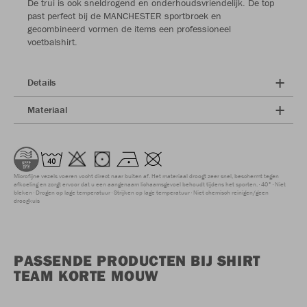
De trui is ook sneldrogend en onderhoudsvriendelijk. De top
past perfect bij de MANCHESTER sportbroek en
gecombineerd vormen de items een professioneel
voetbalshirt.
Details
Materiaal
Microfijne vezels voeren vocht direct naar buiten af. Het materiaal droogt zeer snel, beschermt tegen
afkoeling en zorgt ervoor dat u een aangenaam lichaamsgevoel behoudt tijdens het sporten.
40°
Niet
bleken
Drogen op lage temperatuur
Strijken op lage temperatuur
Niet chemisch reinigen/geen
droogkuis
PASSENDE PRODUCTEN BIJ SHIRT
TEAM KORTE MOUW