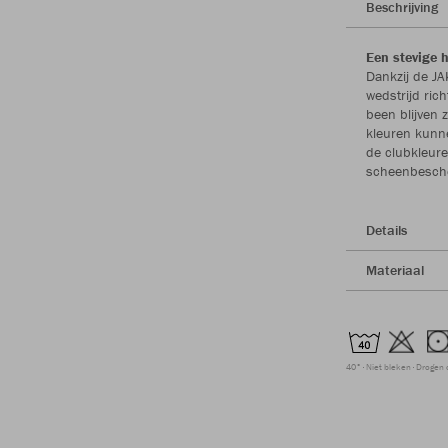
Beschrijving
Een stevige 
Dankzij de J
wedstrijd ric
been blijven 
kleuren kun
de clubkleure
scheenbesche
Details
Materiaal
40°
Niet bleken
Drogen 