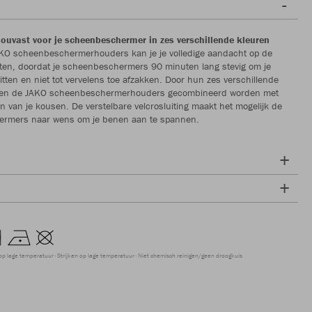
houvast voor je scheenbeschermer in zes verschillende kleuren
AKO scheenbeschermerhouders kan je je volledige aandacht op de
hten, doordat je scheenbeschermers 90 minuten lang stevig om je
zitten en niet tot vervelens toe afzakken. Door hun zes verschillende
nen de JAKO scheenbeschermerhouders gecombineerd worden met
n van je kousen. De verstelbare velcrosluiting maakt het mogelijk de
rmers naar wens om je benen aan te spannen.
op lage temperatuur
Strijken op lage temperatuur
Niet chemisch reinigen/geen droogkuis