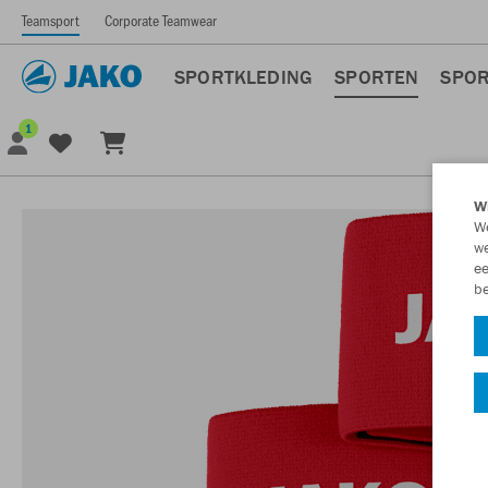
Teamsport
Corporate Teamwear
SPORTKLEDING
SPORTEN
SPOR
1
Wi
We
we
ee
be