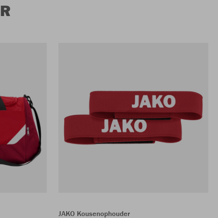
ER
JAKO Kousenophouder