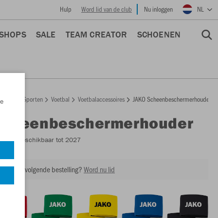
Hulp
Word lid van de club
Nu inloggen
NL
 SHOPS
SALE
TEAM CREATOR
SCHOENEN
epage
Sporten
Voetbal
Voetbalaccessoires
JAKO Scheenbeschermerhouder
e
Scheenbeschermerhouder
2924
- Beschikbaar tot 2027
ing op je volgende bestelling?
Word nu lid