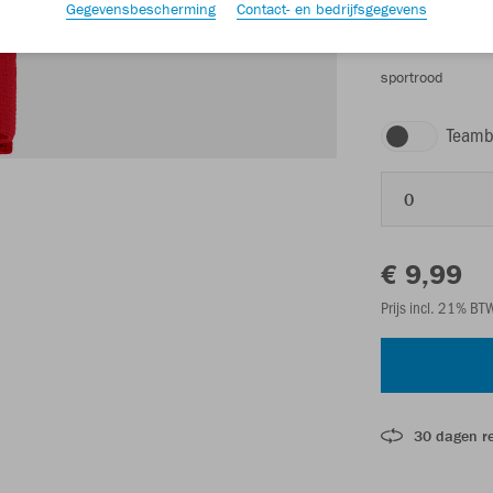
Gegevensbescherming
Contact- en bedrijfsgegevens
sportrood
Teamb
0
€ 9,99
Prijs incl. 21% B
30 dagen r