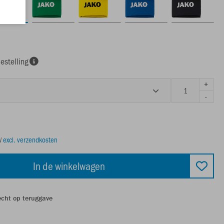
estelling
+
-
TW
excl. verzendkosten
In de winkelwagen
echt op teruggave