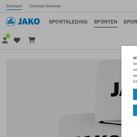
Teamsport
Corporate Teamwear
SPORTKLEDING
SPORTEN
SPOR
1
Wi
We
we
ee
be