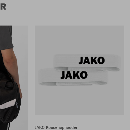
ER
JAKO Kousenophouder