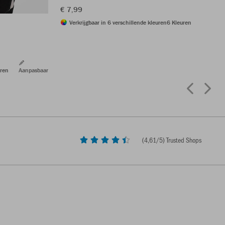
€ 7,99
Verkrijgbaar in 6 verschillende kleuren
6 Kleuren
ren
Aanpasbaar
(
4,61
/5) Trusted Shops