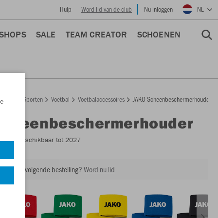
Hulp
Word lid van de club
Nu inloggen
NL
 SHOPS
SALE
TEAM CREATOR
SCHOENEN
epage
Sporten
Voetbal
Voetbalaccessoires
JAKO Scheenbeschermerhouder
e
Scheenbeschermerhouder
2924
- Beschikbaar tot 2027
ing op je volgende bestelling?
Word nu lid