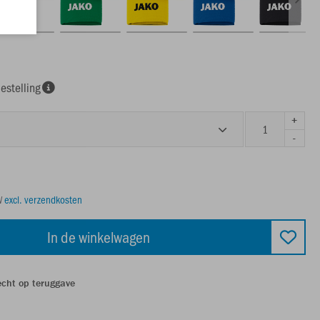
estelling
+
-
TW
excl. verzendkosten
In de winkelwagen
echt op teruggave