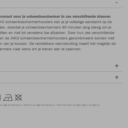
houvast voor je scheenbeschermer in zes verschillende kleuren
AKO scheenbeschermerhouders kan je je volledige aandacht op de
hten, doordat je scheenbeschermers 90 minuten lang stevig om je
zitten en niet tot vervelens toe afzakken. Door hun zes verschillende
nen de JAKO scheenbeschermerhouders gecombineerd worden met
n van je kousen. De verstelbare velcrosluiting maakt het mogelijk de
rmers naar wens om je benen aan te spannen.
op lage temperatuur
Strijken op lage temperatuur
Niet chemisch reinigen/geen droogkuis