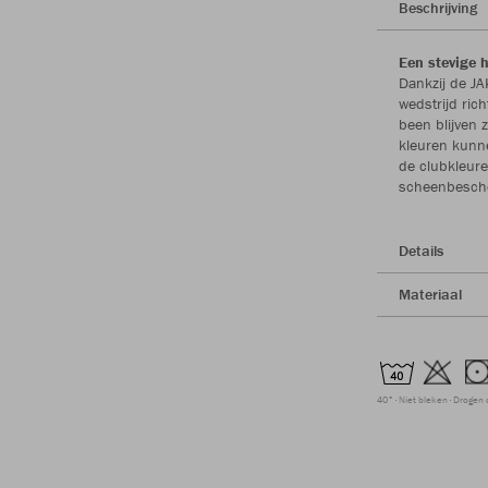
Beschrijving
Een stevige 
Dankzij de J
wedstrijd ric
been blijven 
kleuren kun
de clubkleure
scheenbesche
Details
Materiaal
40°
Niet bleken
Drogen 