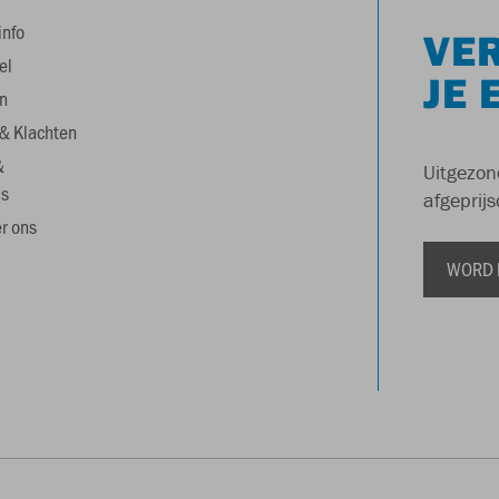
info
VER
el
JE 
n
& Klachten
&
Uitgezon
s
afgeprijs
r ons
WORD 