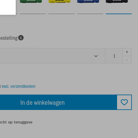
estelling
+
-
TW
excl. verzendkosten
In de winkelwagen
echt op teruggave