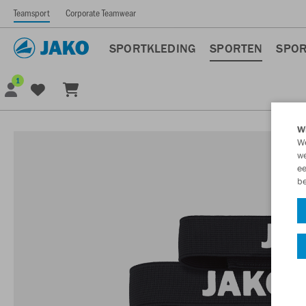
Teamsport
Corporate Teamwear
SPORTKLEDING
SPORTEN
SPOR
1
Wi
We
we
ee
be