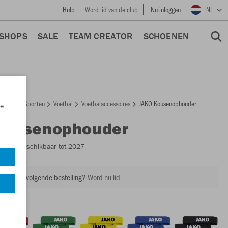
Hulp
Word lid van de club
Nu inloggen
NL
 SHOPS
SALE
TEAM CREATOR
SCHOENEN
epage
Sporten
Voetbal
Voetbalaccessoires
JAKO Kousenophouder
e
Kousenophouder
2923
- Beschikbaar tot 2027
ing op je volgende bestelling?
Word nu lid