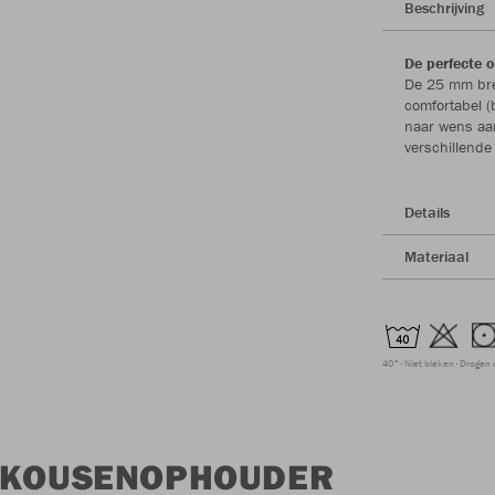
Beschrijving
De perfecte 
De 25 mm bre
comfortabel (b
naar wens aa
verschillende
Details
Materiaal
40°
Niet bleken
Drogen 
J KOUSENOPHOUDER