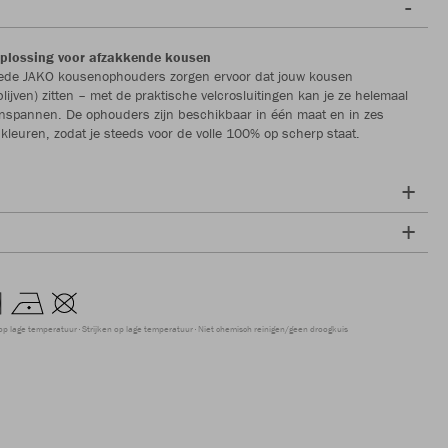
oplossing voor afzakkende kousen
de JAKO kousenophouders zorgen ervoor dat jouw kousen
lijven) zitten – met de praktische velcrosluitingen kan je ze helemaal
nspannen. De ophouders zijn beschikbaar in één maat en in zes
 kleuren, zodat je steeds voor de volle 100% op scherp staat.
op lage temperatuur
Strijken op lage temperatuur
Niet chemisch reinigen/geen droogkuis