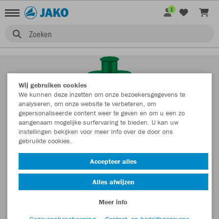
1
Zoeken
Wij gebruiken cookies
We kunnen deze inzetten om onze bezoekersgegevens te
analyseren, om onze website te verbeteren, om
gepersonaliseerde content weer te geven en om u een zo
aangenaam mogelijke surfervaring te bieden. U kan uw
instellingen bekijken voor meer info over de door ons
gebruikte cookies.
Accepteer alles
Alles afwijzen
Meer info
Gegevensbescherming
Contact- en bedrijfsgegevens