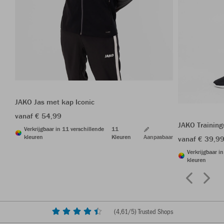
JAKO Jas met kap Iconic
vanaf € 54,99
JAKO Trainin
Verkrijgbaar in 11 verschillende
11
kleuren
Kleuren
Aanpasbaar
vanaf € 39,9
Verkrijgbaar i
kleuren
(
4,61
/5) Trusted Shops