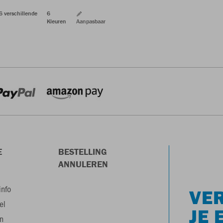
 6 verschillende
6
Kleuren
Aanpasbaar
E
BESTELLING
ANNULEREN
info
VER
el
JE 
n