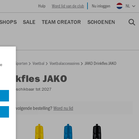
Hulp
Word lid van de club
Nu inloggen
NL
 SHOPS
SALE
TEAM CREATOR
SCHOENEN
epage
Sporten
Voetbal
Voetbalaccessoires
JAKO Drinkfles JAKO
e
Drinkfles JAKO
2157
- Beschikbaar tot 2027
ing op je volgende bestelling?
Word nu lid