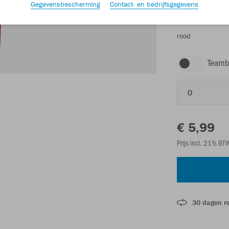
Gegevensbescherming
Contact- en bedrijfsgegevens
rood
Teamb
0
€ 5,99
Prijs incl. 21% B
30 dagen r