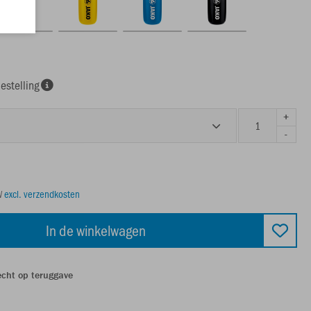
estelling
+
-
TW
excl. verzendkosten
In de winkelwagen
echt op teruggave