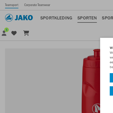
Teamsport
Corporate Teamwear
SPORTKLEDING
SPORTEN
SPOR
1
Wi
We
we
ee
be