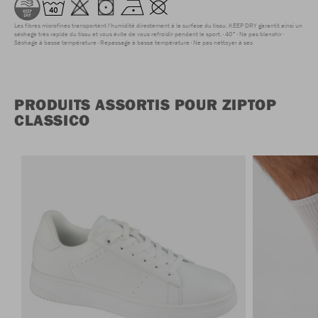
Les fibres microfines transportent l'humidité directement à la surface du tissu. KEEP DRY garantit ainsi un
séchage très rapide du tissu et vous évite de vous refroidir pendant le sport.
40°
Ne pas blanchir
Séchage à basse température
Repassage à basse température
Ne pas nettoyer à sec
PRODUITS ASSORTIS POUR ZIPTOP
CLASSICO