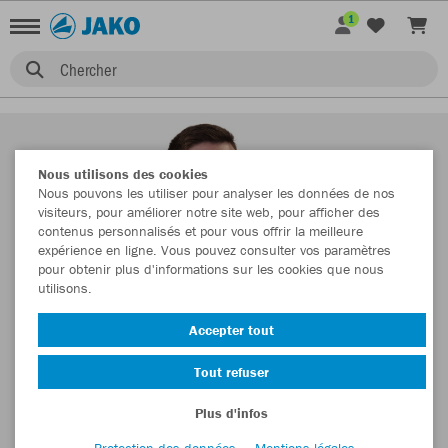
1
Chercher
Nous utilisons des cookies
Nous pouvons les utiliser pour analyser les données de nos
visiteurs, pour améliorer notre site web, pour afficher des
contenus personnalisés et pour vous offrir la meilleure
expérience en ligne. Vous pouvez consulter vos paramètres
pour obtenir plus d'informations sur les cookies que nous
utilisons.
Accepter tout
Tout refuser
Plus d'infos
Protection des données
Mentions légales