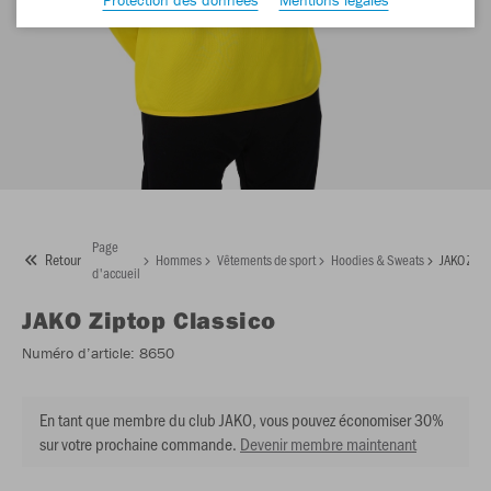
Page
Retour
Hommes
Vêtements de sport
Hoodies & Sweats
JAKO Zipt
d'accueil
JAKO
Ziptop Classico
Numéro d’article:
8650
En tant que membre du club JAKO, vous pouvez économiser 30%
sur votre prochaine commande.
Devenir membre maintenant