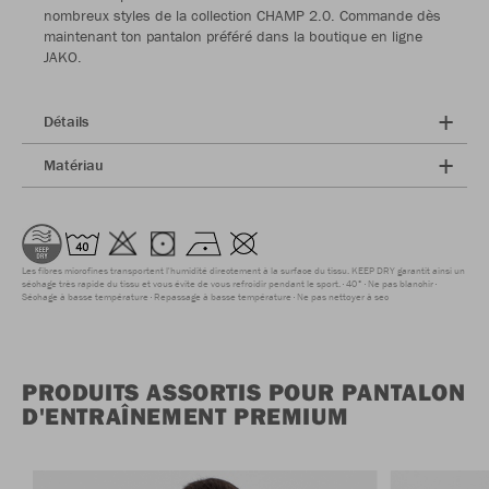
nombreux styles de la collection CHAMP 2.0. Commande dès
maintenant ton pantalon préféré dans la boutique en ligne
JAKO.
Détails
Matériau
Les fibres microfines transportent l'humidité directement à la surface du tissu. KEEP DRY garantit ainsi un
séchage très rapide du tissu et vous évite de vous refroidir pendant le sport.
40°
Ne pas blanchir
Séchage à basse température
Repassage à basse température
Ne pas nettoyer à sec
PRODUITS ASSORTIS POUR PANTALON
D'ENTRAÎNEMENT PREMIUM