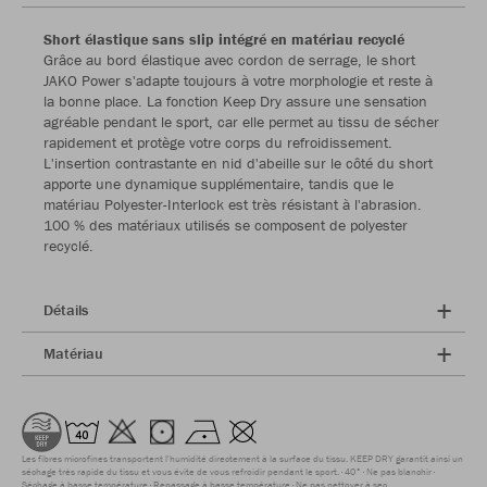
Short élastique sans slip intégré en matériau recyclé
Grâce au bord élastique avec cordon de serrage, le short
JAKO Power s'adapte toujours à votre morphologie et reste à
la bonne place. La fonction Keep Dry assure une sensation
agréable pendant le sport, car elle permet au tissu de sécher
rapidement et protège votre corps du refroidissement.
L'insertion contrastante en nid d'abeille sur le côté du short
apporte une dynamique supplémentaire, tandis que le
matériau Polyester-Interlock est très résistant à l'abrasion.
100 % des matériaux utilisés se composent de polyester
recyclé.
Détails
Matériau
Les fibres microfines transportent l'humidité directement à la surface du tissu. KEEP DRY garantit ainsi un
séchage très rapide du tissu et vous évite de vous refroidir pendant le sport.
40°
Ne pas blanchir
Séchage à basse température
Repassage à basse température
Ne pas nettoyer à sec