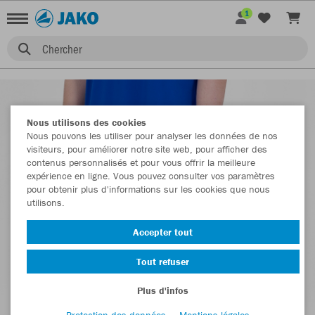
1
Chercher
Nous utilisons des cookies
Nous pouvons les utiliser pour analyser les données de nos
visiteurs, pour améliorer notre site web, pour afficher des
contenus personnalisés et pour vous offrir la meilleure
expérience en ligne. Vous pouvez consulter vos paramètres
pour obtenir plus d'informations sur les cookies que nous
utilisons.
Accepter tout
Tout refuser
Plus d'infos
Protection des données
Mentions légales