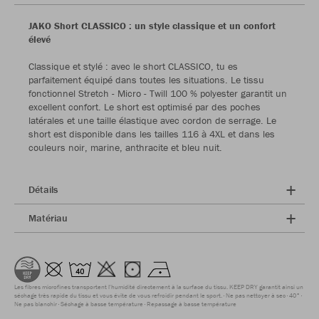
JAKO Short CLASSICO : un style classique et un confort
élevé
Classique et stylé : avec le short CLASSICO, tu es
parfaitement équipé dans toutes les situations. Le tissu
fonctionnel Stretch - Micro - Twill 100 % polyester garantit un
excellent confort. Le short est optimisé par des poches
latérales et une taille élastique avec cordon de serrage. Le
short est disponible dans les tailles 116 à 4XL et dans les
couleurs noir, marine, anthracite et bleu nuit.
Détails
Matériau
Les fibres microfines transportent l'humidité directement à la surface du tissu. KEEP DRY garantit ainsi un
séchage très rapide du tissu et vous évite de vous refroidir pendant le sport.
Ne pas nettoyer à sec
40°
Ne pas blanchir
Séchage à basse température
Repassage à basse température