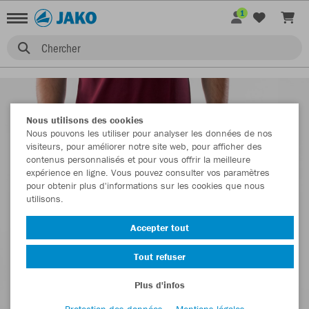
1
Chercher
Nous utilisons des cookies
Nous pouvons les utiliser pour analyser les données de nos
visiteurs, pour améliorer notre site web, pour afficher des
contenus personnalisés et pour vous offrir la meilleure
expérience en ligne. Vous pouvez consulter vos paramètres
pour obtenir plus d'informations sur les cookies que nous
utilisons.
Accepter tout
Tout refuser
Plus d'infos
Protection des données
Mentions légales