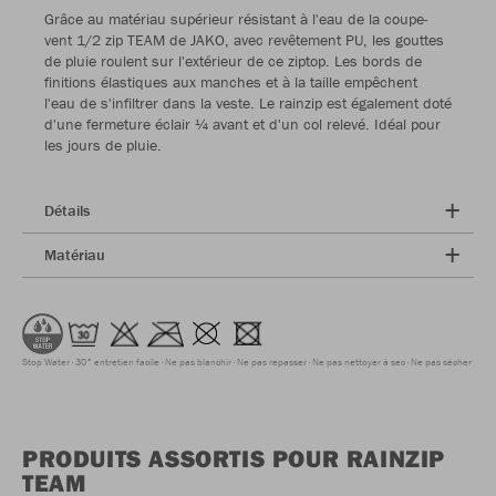
Grâce au matériau supérieur résistant à l'eau de la coupe-
vent 1/2 zip TEAM de JAKO, avec revêtement PU, les gouttes
de pluie roulent sur l'extérieur de ce ziptop. Les bords de
finitions élastiques aux manches et à la taille empêchent
l'eau de s'infiltrer dans la veste. Le rainzip est également doté
d'une fermeture éclair ¼ avant et d'un col relevé. Idéal pour
les jours de pluie.
Détails
Matériau
Stop Water
30° entretien facile
Ne pas blanchir
Ne pas repasser
Ne pas nettoyer à sec
Ne pas sécher
PRODUITS ASSORTIS POUR RAINZIP
TEAM