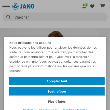
1
Chercher
Nous utilisons des cookies
Nous pouvons les utiliser pour analyser les données de nos
visiteurs, pour améliorer notre site web, pour afficher des
contenus personnalisés et pour vous offrir la meilleure
expérience en ligne. Vous pouvez consulter vos paramètres
pour obtenir plus d'informations sur les cookies que nous
utilisons.
Accepter tout
Tout refuser
Plus d'infos
Protection des données
Mentions légales