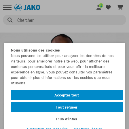
1
Chercher
Nous utilisons des cookies
Nous pouvons les utiliser pour analyser les données de nos
visiteurs, pour améliorer notre site web, pour afficher des
contenus personnalisés et pour vous offrir la meilleure
expérience en ligne. Vous pouvez consulter vos paramètres
pour obtenir plus d'informations sur les cookies que nous
utilisons.
Accepter tout
Tout refuser
Plus d'infos
Protection des données
Mentions légales