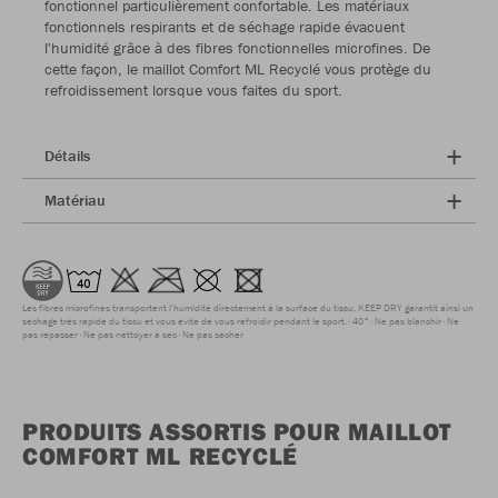
fonctionnel particulièrement confortable. Les matériaux
fonctionnels respirants et de séchage rapide évacuent
l'humidité grâce à des fibres fonctionnelles microfines. De
cette façon, le maillot Comfort ML Recyclé vous protège du
refroidissement lorsque vous faites du sport.
Détails
Matériau
Les fibres microfines transportent l'humidité directement à la surface du tissu. KEEP DRY garantit ainsi un
séchage très rapide du tissu et vous évite de vous refroidir pendant le sport.
40°
Ne pas blanchir
Ne
pas repasser
Ne pas nettoyer à sec
Ne pas sécher
PRODUITS ASSORTIS POUR MAILLOT
COMFORT ML RECYCLÉ