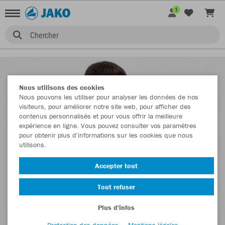
1
Chercher
Nous utilisons des cookies
Nous pouvons les utiliser pour analyser les données de nos
visiteurs, pour améliorer notre site web, pour afficher des
contenus personnalisés et pour vous offrir la meilleure
expérience en ligne. Vous pouvez consulter vos paramètres
pour obtenir plus d'informations sur les cookies que nous
utilisons.
Accepter tout
Tout refuser
Plus d'infos
Protection des données
Mentions légales