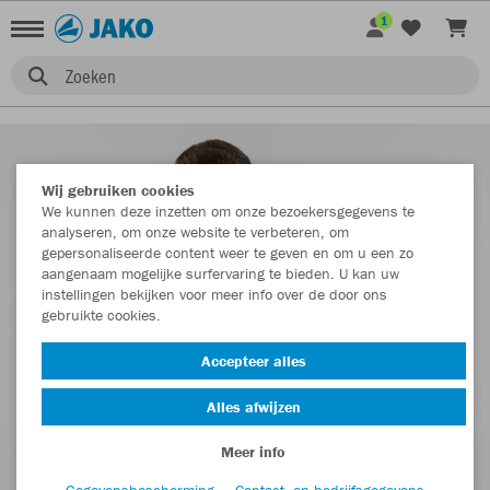
1
Zoeken
Wij gebruiken cookies
We kunnen deze inzetten om onze bezoekersgegevens te
analyseren, om onze website te verbeteren, om
gepersonaliseerde content weer te geven en om u een zo
aangenaam mogelijke surfervaring te bieden. U kan uw
instellingen bekijken voor meer info over de door ons
gebruikte cookies.
Accepteer alles
Alles afwijzen
Meer info
Gegevensbescherming
Contact- en bedrijfsgegevens