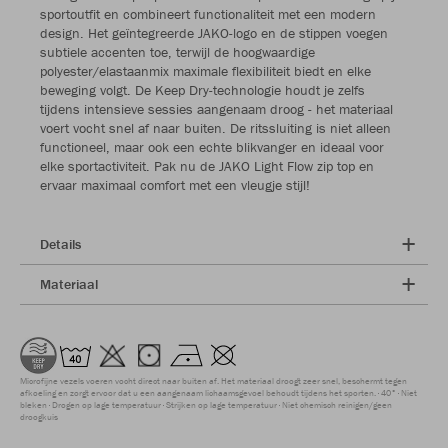
sportoutfit en combineert functionaliteit met een modern
design. Het geïntegreerde JAKO-logo en de stippen voegen
subtiele accenten toe, terwijl de hoogwaardige
polyester/elastaanmix maximale flexibiliteit biedt en elke
beweging volgt. De Keep Dry-technologie houdt je zelfs
tijdens intensieve sessies aangenaam droog - het materiaal
voert vocht snel af naar buiten. De ritssluiting is niet alleen
functioneel, maar ook een echte blikvanger en ideaal voor
elke sportactiviteit. Pak nu de JAKO Light Flow zip top en
ervaar maximaal comfort met een vleugje stijl!
Details
Materiaal
Microfijne vezels voeren vocht direct naar buiten af. Het materiaal droogt zeer snel, beschermt tegen
afkoeling en zorgt ervoor dat u een aangenaam lichaamsgevoel behoudt tijdens het sporten.
40°
Niet
bleken
Drogen op lage temperatuur
Strijken op lage temperatuur
Niet chemisch reinigen/geen
droogkuis