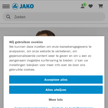
1
Zoeken
Wij gebruiken cookies
We kunnen deze inzetten om onze bezoekersgegevens te
analyseren, om onze website te verbeteren, om
gepersonaliseerde content weer te geven en om u een zo
aangenaam mogelijke surfervaring te bieden. U kan uw
instellingen bekijken voor meer info over de door ons
gebruikte cookies.
Accepteer alles
Alles afwijzen
Meer info
Gegevensbescherming
Contact- en bedrijfsgegevens