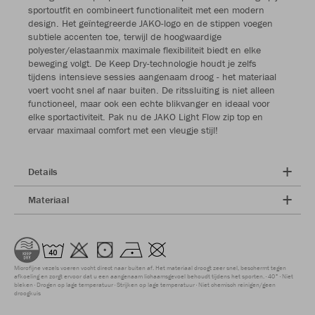
sportoutfit en combineert functionaliteit met een modern
design. Het geïntegreerde JAKO-logo en de stippen voegen
subtiele accenten toe, terwijl de hoogwaardige
polyester/elastaanmix maximale flexibiliteit biedt en elke
beweging volgt. De Keep Dry-technologie houdt je zelfs
tijdens intensieve sessies aangenaam droog - het materiaal
voert vocht snel af naar buiten. De ritssluiting is niet alleen
functioneel, maar ook een echte blikvanger en ideaal voor
elke sportactiviteit. Pak nu de JAKO Light Flow zip top en
ervaar maximaal comfort met een vleugje stijl!
Details
Materiaal
Microfijne vezels voeren vocht direct naar buiten af. Het materiaal droogt zeer snel, beschermt tegen
afkoeling en zorgt ervoor dat u een aangenaam lichaamsgevoel behoudt tijdens het sporten.
40°
Niet
bleken
Drogen op lage temperatuur
Strijken op lage temperatuur
Niet chemisch reinigen/geen
droogkuis