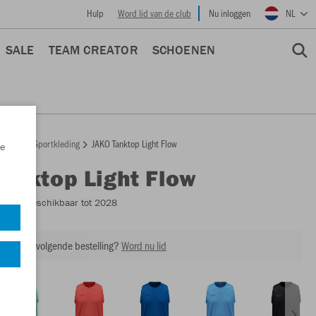
Hulp
Word lid van de club
Nu inloggen
NL
SALE
TEAM CREATOR
SCHOENEN
epage
Sportkleding
JAKO Tanktop Light Flow
e
Tanktop Light Flow
6076
- Beschikbaar tot 2028
ing op je volgende bestelling?
Word nu lid