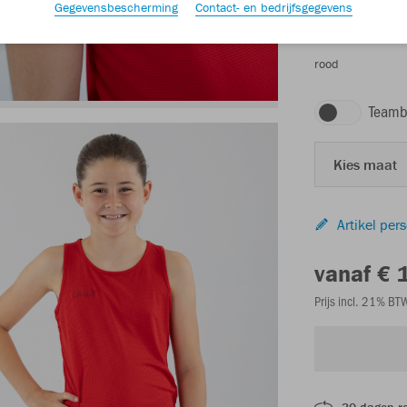
Gegevensbescherming
Contact- en bedrijfsgegevens
rood
Teamb
Kies maat
Artikel per
vanaf € 
Prijs incl. 21% B
30 dagen r