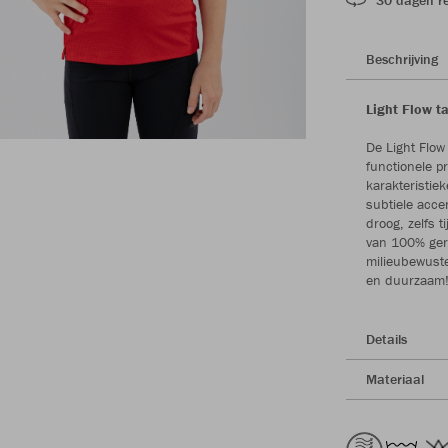
Beschrijving
Light Flow t
De Light Flow
functionele p
karakteristie
subtiele acce
droog, zelfs 
van 100% gere
milieubewuste
en duurzaam
Details
Materiaal