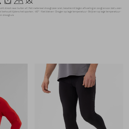
ocht direct naar buiten af. Het materiaal droogt zeer snel, beschermt tegen afkoeling en zorgt ervoor dat u een
 behoudt tijdens het sporten.
40°
Niet bleken
Drogen op lage temperatuur
Strijken op lage temperatuur
en droogkuis