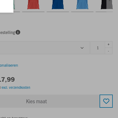
estelling
+
-
sonaliseren
17,99
TW
excl. verzendkosten
Kies maat
echt op teruggave