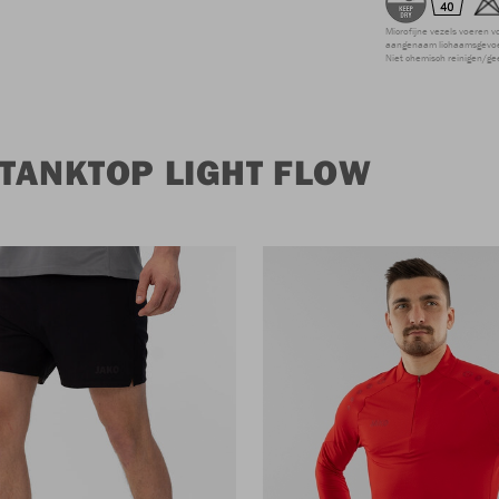
Microfijne vezels voeren v
aangenaam lichaamsgevoel
Niet chemisch reinigen/ge
TANKTOP LIGHT FLOW