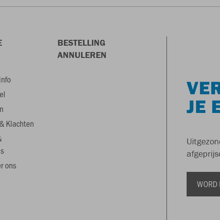
E
BESTELLING
ANNULEREN
info
VER
el
JE 
n
& Klachten
&
Uitgezon
s
afgeprijs
r ons
WORD 