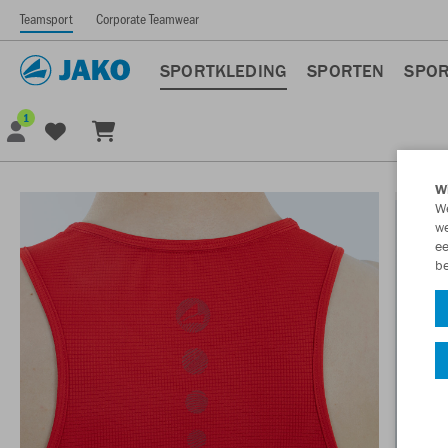
Teamsport
Corporate Teamwear
SPORTKLEDING
SPORTEN
SPOR
1
Wi
We
we
ee
be