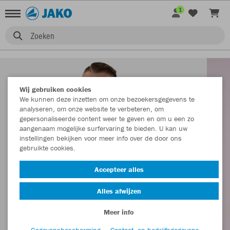
1
Zoeken
Wij gebruiken cookies
We kunnen deze inzetten om onze bezoekersgegevens te
analyseren, om onze website te verbeteren, om
gepersonaliseerde content weer te geven en om u een zo
aangenaam mogelijke surfervaring te bieden. U kan uw
instellingen bekijken voor meer info over de door ons
gebruikte cookies.
Accepteer alles
Alles afwijzen
Meer info
Gegevensbescherming
Contact- en bedrijfsgegevens