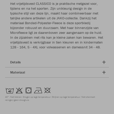
Het vrijetijdsvest CLASSICO is je praktische metgezel voor,
tijdens en na het sporten. Zijn unikleurig design in de
typische stijl van deze lijn, maakt haar combineerbaar met
talrijke andere artikelen uit de JAKO-collectie. Dankzij het
materiaal Bonded-Polyester-Fleece is deze sportkledij
bijzonder robuust en duurzaam. Met haar binnenzijde van
Microfleece ligt ze daarenboven zeer aangenaam op de huid.
In de zijzakken met rits kan je kleine zaken kan bewaren. Het
vrijetijdsvest is verkrijgbaar in tien kleuren en in kindermaten
128 - 164, S - 4XL voor volwassenen en damessnit 34 - 48.
Details
Materiaal
40°
Niet bleken
Drogen op lage temperatuur
Strijken op lage temperatuur
Niet chemisch
reinigen/geen droogkuis