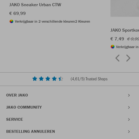
JAKO Sneaker Urban CTW
€ 69,99
Verkrijgbaar in 2 verschillende kleuren
2 Kleuren
JAKO Sportkou
€ 7,49
€ 9,9
Verkrijgbaar i
(
4,61
/5) Trusted Shops
OVER JAKO
JAKO COMMUNITY
SERVICE
BESTELLING ANNULEREN