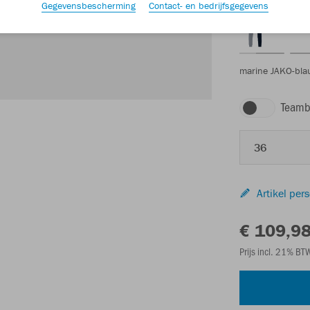
Gegevensbescherming
Contact- en bedrijfsgegevens
marine JAKO-bla
Teamb
36
Artikel per
€ 109,9
Prijs incl. 21% B