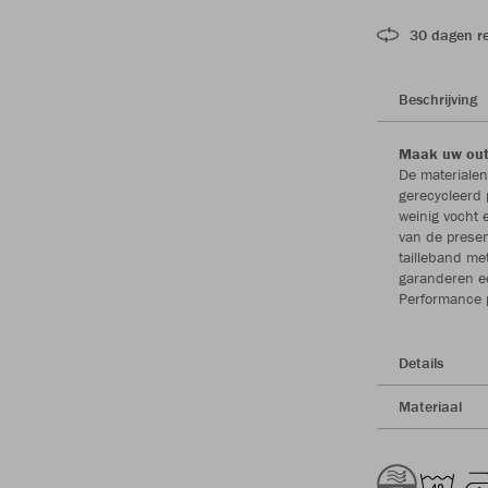
30 dagen r
Beschrijving
Maak uw outf
De materiale
gerecycleerd 
weinig vocht 
van de presen
tailleband me
garanderen e
Performance p
Details
Materiaal