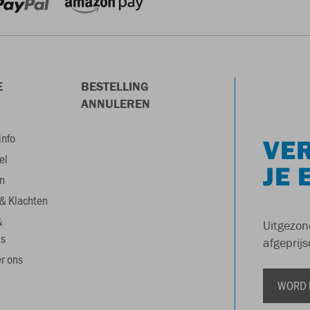
E
BESTELLING
ANNULEREN
info
VER
el
JE 
n
& Klachten
&
Uitgezon
s
afgeprijs
r ons
WORD 