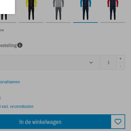
uw
estelling
+
-
sonaliseren
8
TW
excl. verzendkosten
In de winkelwagen