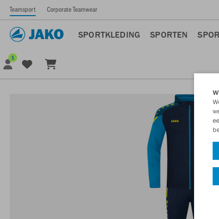
Teamsport
Corporate Teamwear
SPORTKLEDING
SPORTEN
SPOR
1
Wi
We
we
ee
be