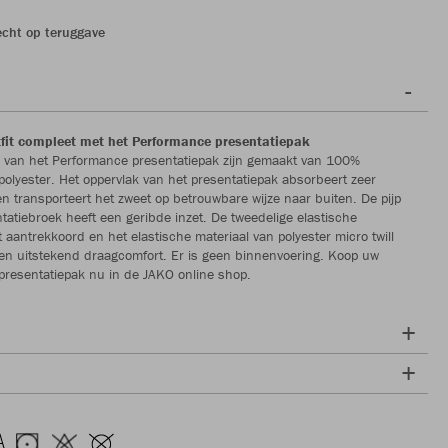
echt op teruggave
it compleet met het Performance presentatiepak
n van het Performance presentatiepak zijn gemaakt van 100%
polyester. Het oppervlak van het presentatiepak absorbeert zeer
en transporteert het zweet op betrouwbare wijze naar buiten. De pijp
tatiebroek heeft een geribde inzet. De tweedelige elastische
t aantrekkoord en het elastische materiaal van polyester micro twill
en uitstekend draagcomfort. Er is geen binnenvoering. Koop uw
resentatiepak nu in de JAKO online shop.