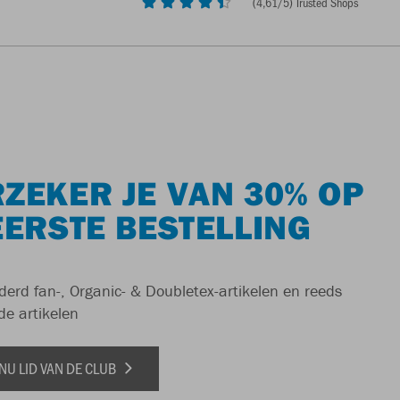
(
4,61
/5) Trusted Shops
ZEKER JE VAN 30% OP
EERSTE BESTELLING
derd fan-, Organic- & Doubletex-artikelen en reeds
de artikelen
NU LID VAN DE CLUB