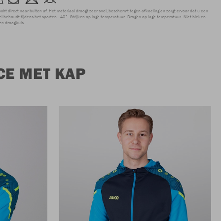
ocht direct naar buiten af. Het materiaal droogt zeer snel, beschermt tegen afkoeling en zorgt ervoor dat u een
 behoudt tijdens het sporten.
40°
Strijken op lage temperatuur
Drogen op lage temperatuur
Niet bleken
en droogkuis
CE MET KAP