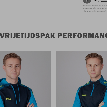
Microfijne vezels voeren v
aangenaam lichaamsgevoel
Niet chemisch reinigen/ge
 VRIJETIJDSPAK PERFORMAN