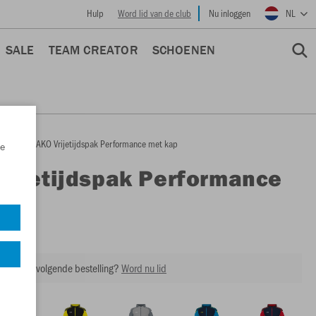
Hulp
Word lid van de club
Nu inloggen
NL
SALE
TEAM CREATOR
SCHOENEN
epage
JAKO Vrijetijdspak Performance met kap
e
Vrijetijdspak Performance
ap
M9622
ing op je volgende bestelling?
Word nu lid