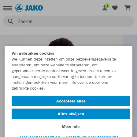
1
Zoeken
Wij gebruiken cookies
We kunnen deze inzetten om onze bezoekersgegevens te
analyseren, om onze website te verbeteren, om
gepersonaliseerde content weer te geven en om u een zo
aangenaam mogelijke surfervaring te bieden. U kan uw
instellingen bekijken voor meer info over de door ons
gebruikte cookies.
Accepteer alles
Alles afwijzen
Meer info
Gegevensbescherming
Contact- en bedrijfsgegevens