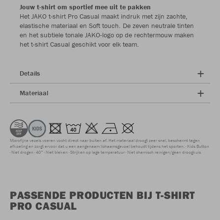
Jouw t-shirt om sportief mee uit te pakken
Het JAKO t-shirt Pro Casual maakt indruk met zijn zachte,
elastische materiaal en Soft touch. De zeven neutrale tinten
en het subtiele tonale JAKO-logo op de rechtermouw maken
het t-shirt Casual geschikt voor elk team.
Details
Materiaal
Microfijne vezels voeren vocht direct naar buiten af. Het materiaal droogt zeer snel, beschermt tegen
afkoeling en zorgt ervoor dat u een aangenaam lichaamsgevoel behoudt tijdens het sporten.
Kids Button
Niet drogen
40°
Niet bleken
Strijken op lage temperatuur
Niet chemisch reinigen/geen droogkuis
PASSENDE PRODUCTEN BIJ T-SHIRT
PRO CASUAL