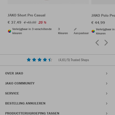
JAKO Short Pro Casual
JAKO Polo Pr
€ 37,49
€ 44,99
€ 49,99
25 %
Verkrijgbaar in 3 verschillende
3
Verkrijgbaar i
kleuren
Kleuren
Aanpasbaar
kleuren
(
4,61
/5) Trusted Shops
OVER JAKO
JAKO COMMUNITY
SERVICE
BESTELLING ANNULEREN
PRODUCTTERUGROEPING TASSEN