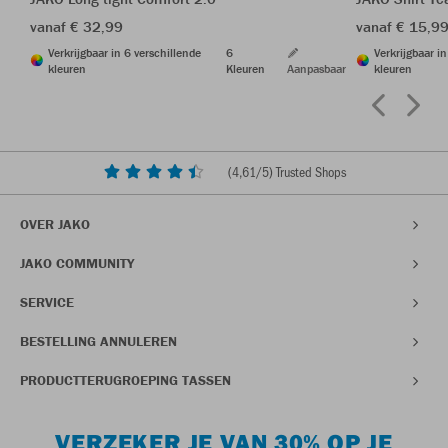
vanaf € 32,99
vanaf € 15,9
Verkrijgbaar in 6 verschillende
6
Verkrijgbaar i
kleuren
Kleuren
Aanpasbaar
kleuren
(
4,61
/5) Trusted Shops
OVER JAKO
JAKO COMMUNITY
SERVICE
BESTELLING ANNULEREN
PRODUCTTERUGROEPING TASSEN
VERZEKER JE VAN 30% OP JE