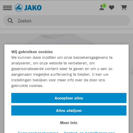
1
Zoeken
Wij gebruiken cookies
We kunnen deze inzetten om onze bezoekersgegevens te
analyseren, om onze website te verbeteren, om
gepersonaliseerde content weer te geven en om u een zo
aangenaam mogelijke surfervaring te bieden. U kan uw
instellingen bekijken voor meer info over de door ons
gebruikte cookies.
Accepteer alles
Alles afwijzen
Meer info
Gegevensbescherming
Contact- en bedrijfsgegevens