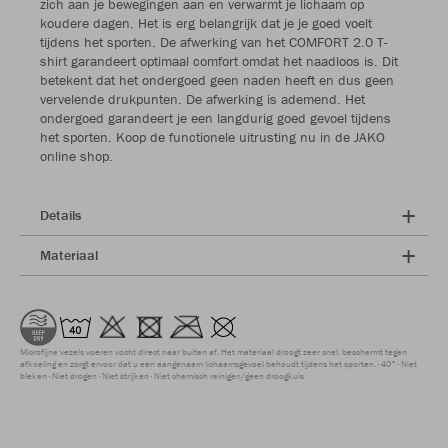
zich aan je bewegingen aan en verwarmt je lichaam op
koudere dagen. Het is erg belangrijk dat je je goed voelt
tijdens het sporten. De afwerking van het COMFORT 2.0 T-
shirt garandeert optimaal comfort omdat het naadloos is. Dit
betekent dat het ondergoed geen naden heeft en dus geen
vervelende drukpunten. De afwerking is ademend. Het
ondergoed garandeert je een langdurig goed gevoel tijdens
het sporten. Koop de functionele uitrusting nu in de JAKO
online shop.
Details
Materiaal
Microfijne vezels voeren vocht direct naar buiten af. Het materiaal droogt zeer snel, beschermt tegen
afkoeling en zorgt ervoor dat u een aangenaam lichaamsgevoel behoudt tijdens het sporten.
40°
Niet
bleken
Niet drogen
Niet strijken
Niet chemisch reinigen/geen droogkuis