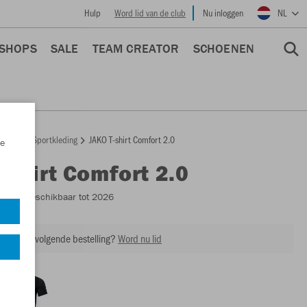
Hulp
Word lid van de club
Nu inloggen
NL
 SHOPS
SALE
TEAM CREATOR
SCHOENEN
epage
Sportkleding
JAKO T-shirt Comfort 2.0
e
T-shirt Comfort 2.0
6155
- Beschikbaar tot 2026
ing op je volgende bestelling?
Word nu lid