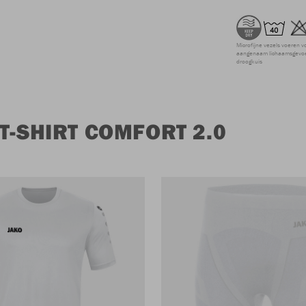
Microfijne vezels voeren v
aangenaam lichaamsgevoel
droogkuis
T-SHIRT COMFORT 2.0