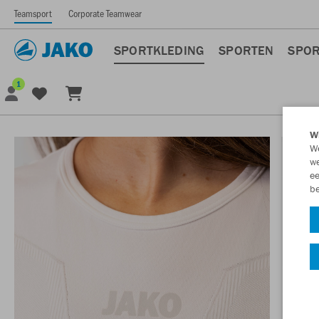
Teamsport
Corporate Teamwear
SPORTKLEDING
SPORTEN
SPOR
1
Wi
We
we
ee
be