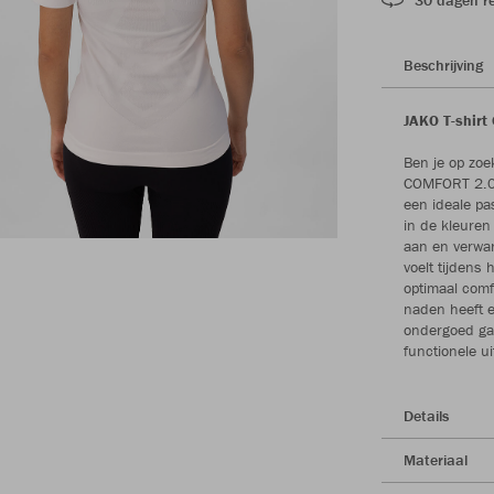
Beschrijving
JAKO T-shirt
Ben je op zoe
COMFORT 2.0 T
een ideale pa
in de kleuren
aan en verwar
voelt tijdens
optimaal comf
naden heeft 
ondergoed gar
functionele u
Details
Materiaal