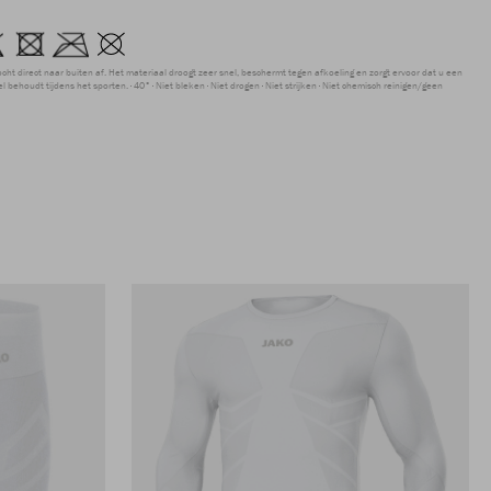
ocht direct naar buiten af. Het materiaal droogt zeer snel, beschermt tegen afkoeling en zorgt ervoor dat u een
 behoudt tijdens het sporten.
40°
Niet bleken
Niet drogen
Niet strijken
Niet chemisch reinigen/geen