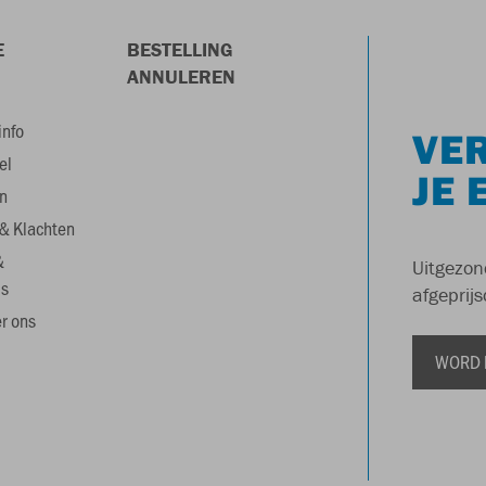
E
BESTELLING
ANNULEREN
info
VER
el
JE 
n
& Klachten
&
Uitgezon
s
afgeprijs
r ons
WORD 