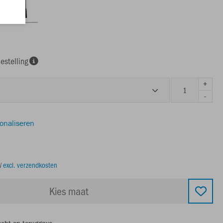
estelling
+
-
sonaliseren
TW
excl. verzendkosten
Kies maat
echt op teruggave