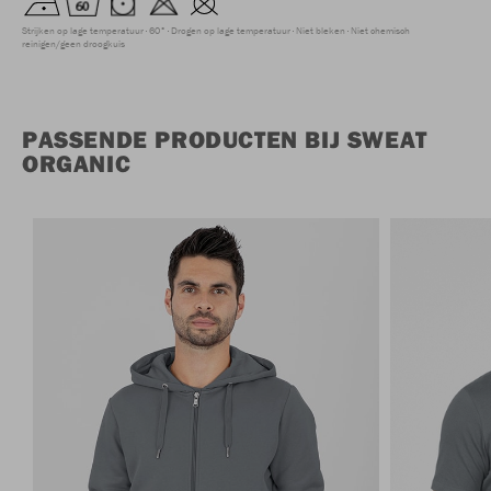
Strijken op lage temperatuur
60°
Drogen op lage temperatuur
Niet bleken
Niet chemisch
reinigen/geen droogkuis
PASSENDE PRODUCTEN BIJ SWEAT
ORGANIC