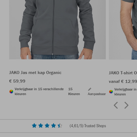
JAKO Jas met kap Organic
JAKO T-shirt 
€ 59,99
vanaf € 12,9
Verkrijgbaar in 15 verschillende
15
Verkrijgbaar i
kleuren
Kleuren
Aanpasbaar
kleuren
(
4,61
/5) Trusted Shops