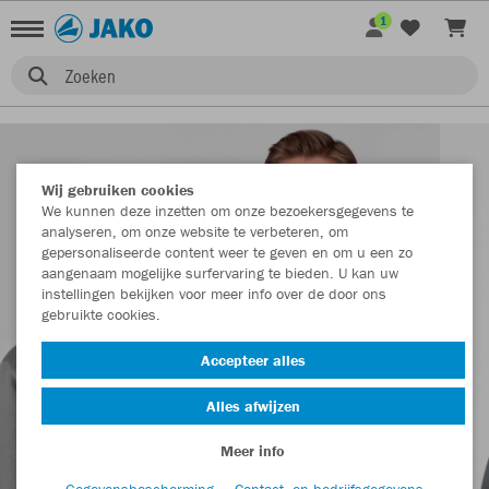
1
Zoeken
Wij gebruiken cookies
We kunnen deze inzetten om onze bezoekersgegevens te
analyseren, om onze website te verbeteren, om
gepersonaliseerde content weer te geven en om u een zo
aangenaam mogelijke surfervaring te bieden. U kan uw
instellingen bekijken voor meer info over de door ons
gebruikte cookies.
Accepteer alles
Alles afwijzen
Meer info
Gegevensbescherming
Contact- en bedrijfsgegevens