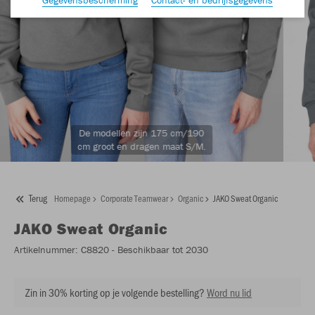
De modellen zijn 175 cm/190
cm groot en dragen maat S/M.
Terug
Homepage
Corporate Teamwear
Organic
JAKO Sweat Organic
JAKO
Sweat Organic
Artikelnummer:
C8820
- Beschikbaar tot 2030
Zin in 30% korting op je volgende bestelling?
Word nu lid