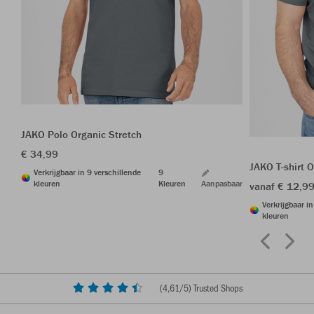
JAKO Polo Organic Stretch
€ 34,99
JAKO T-shirt 
Verkrijgbaar in 9 verschillende
9
kleuren
Kleuren
Aanpasbaar
vanaf € 12,9
Verkrijgbaar i
kleuren
(
4,61
/5) Trusted Shops