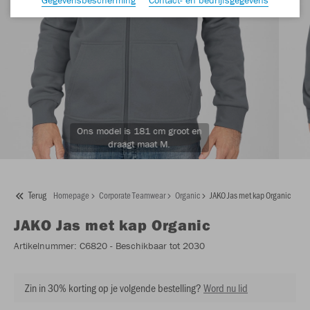
Ons model is 181 cm groot en
draagt maat M.
Terug
Homepage
Corporate Teamwear
Organic
JAKO Jas met kap Organic
JAKO
Jas met kap Organic
Artikelnummer:
C6820
- Beschikbaar tot 2030
Zin in 30% korting op je volgende bestelling?
Word nu lid