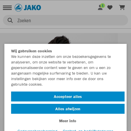
1
Zoeken
Wij gebruiken cookies
We kunnen deze inzetten om onze bezoekersgegevens te
analyseren, om onze website te verbeteren, om
gepersonaliseerde content weer te geven en om u een zo
aangenaam mogelijke surfervaring te bieden. U kan uw
instellingen bekijken voor meer info over de door ons
gebruikte cookies.
Accepteer alles
Alles afwijzen
Meer info
Gegevensbescherming
Contact- en bedrijfsgegevens