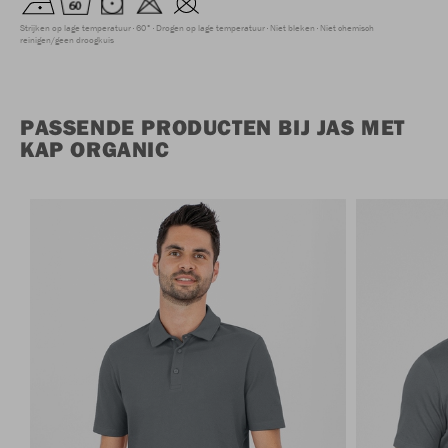
Strijken op lage temperatuur
60°
Drogen op lage temperatuur
Niet bleken
Niet chemisch
reinigen/geen droogkuis
PASSENDE PRODUCTEN BIJ JAS MET
KAP ORGANIC