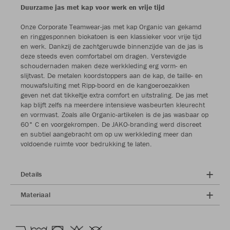
Duurzame jas met kap voor werk en vrije tijd
Onze Corporate Teamwear-jas met kap Organic van gekamd
en ringgesponnen biokatoen is een klassieker voor vrije tijd
en werk. Dankzij de zachtgeruwde binnenzijde van de jas is
deze steeds even comfortabel om dragen. Verstevigde
schoudernaden maken deze werkkleding erg vorm- en
slijtvast. De metalen koordstoppers aan de kap, de taille- en
mouwafsluiting met Ripp-boord en de kangoeroezakken
geven net dat tikkeltje extra comfort en uitstraling. De jas met
kap blijft zelfs na meerdere intensieve wasbeurten kleurecht
en vormvast. Zoals alle Organic-artikelen is de jas wasbaar op
60° C en voorgekrompen. De JAKO-branding werd discreet
en subtiel aangebracht om op uw werkkleding meer dan
voldoende ruimte voor bedrukking te laten.
Details
Materiaal