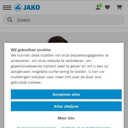
1
Zoeken
Wij gebruiken cookies
We kunnen deze inzetten om onze bezoekersgegevens te
analyseren, om onze website te verbeteren, om
gepersonaliseerde content weer te geven en om u een zo
aangenaam mogelijke surfervaring te bieden. U kan uw
instellingen bekijken voor meer info over de door ons
gebruikte cookies.
Accepteer alles
Alles afwijzen
Meer info
Gegevensbescherming
Contact- en bedrijfsgegevens