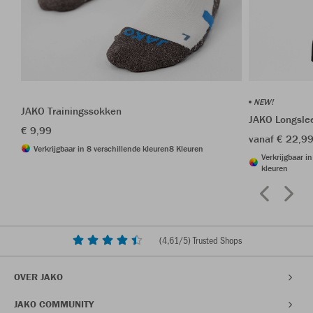
NEW!
JAKO Trainingssokken
JAKO Longsle
€ 9,99
vanaf € 22,9
Verkrijgbaar in 8 verschillende kleuren
8 Kleuren
Verkrijgbaar i
kleuren
(
4,61
/5) Trusted Shops
OVER JAKO
JAKO COMMUNITY