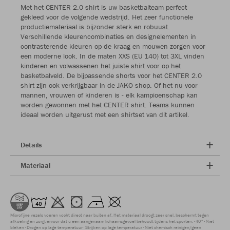
Met het CENTER 2.0 shirt is uw basketbalteam perfect
gekleed voor de volgende wedstrijd. Het zeer functionele
productiemateriaal is bijzonder sterk en robuust.
Verschillende kleurencombinaties en designelementen in
contrasterende kleuren op de kraag en mouwen zorgen voor
een moderne look. In de maten XXS (EU 140) tot 3XL vinden
kinderen en volwassenen het juiste shirt voor op het
basketbalveld. De bijpassende shorts voor het CENTER 2.0
shirt zijn ook verkrijgbaar in de JAKO shop. Of het nu voor
mannen, vrouwen of kinderen is - elk kampioenschap kan
worden gewonnen met het CENTER shirt. Teams kunnen
ideaal worden uitgerust met een shirtset van dit artikel.
Details
Materiaal
Microfijne vezels voeren vocht direct naar buiten af. Het materiaal droogt zeer snel, beschermt tegen
afkoeling en zorgt ervoor dat u een aangenaam lichaamsgevoel behoudt tijdens het sporten.
40°
Niet
bleken
Drogen op lage temperatuur
Strijken op lage temperatuur
Niet chemisch reinigen/geen