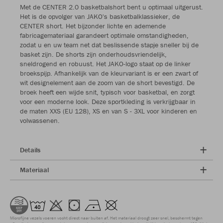
Met de CENTER 2.0 basketbalshort bent u optimaal uitgerust.
Het is de opvolger van JAKO's basketbalklassieker, de
CENTER short. Het bijzonder lichte en ademende
fabricagemateriaal garandeert optimale omstandigheden,
zodat u en uw team net dat beslissende stapje sneller bij de
basket zijn. De shorts zijn onderhoudsvriendelijk,
sneldrogend en robuust. Het JAKO-logo staat op de linker
broekspijp. Afhankelijk van de kleurvariant is er een zwart of
wit designelement aan de zoom van de short bevestigd. De
broek heeft een wijde snit, typisch voor basketbal, en zorgt
voor een moderne look. Deze sportkleding is verkrijgbaar in
de maten XXS (EU 128), XS en van S - 3XL voor kinderen en
volwassenen.
Details
Materiaal
Microfijne vezels voeren vocht direct naar buiten af. Het materiaal droogt zeer snel, beschermt tegen