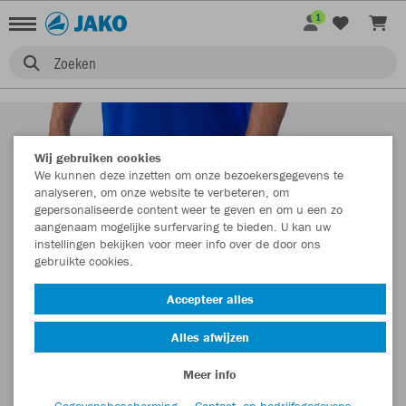
1
Zoeken
Wij gebruiken cookies
We kunnen deze inzetten om onze bezoekersgegevens te
analyseren, om onze website te verbeteren, om
gepersonaliseerde content weer te geven en om u een zo
aangenaam mogelijke surfervaring te bieden. U kan uw
instellingen bekijken voor meer info over de door ons
gebruikte cookies.
Accepteer alles
Alles afwijzen
Meer info
Gegevensbescherming
Contact- en bedrijfsgegevens