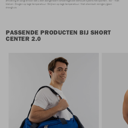
afkoeling en zorgt ervoor dat u een aangenaam lichaamsgevoel behoudt tijdens het sporten.
40°
Niet
bleken
Drogen op lage temperatuur
Strijken op lage temperatuur
Niet chemisch reinigen/geen
droogkuis
PASSENDE PRODUCTEN BIJ SHORT
CENTER 2.0