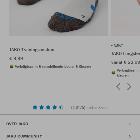
NEW!
JAKO Trainingssokken
JAKO Longsle
€ 9,99
vanaf € 22,9
Verkrijgbaar in 8 verschillende kleuren
8 Kleuren
Verkrijgbaar i
kleuren
(
4,61
/5) Trusted Shops
OVER JAKO
JAKO COMMUNITY