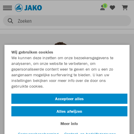
1
Zoeken
Wij gebruiken cookies
We kunnen deze inzetten om onze bezoekersgegevens te
analyseren, om onze website te verbeteren, om
gepersonaliseerde content weer te geven en om u een zo
aangenaam mogelijke surfervaring te bieden. U kan uw
instellingen bekijken voor meer info over de door ons
gebruikte cookies.
Accepteer alles
Alles afwijzen
Meer info
Gegevensbescherming
Contact- en bedrijfsgegevens