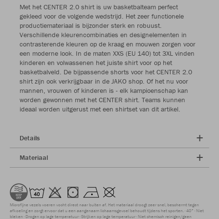
Met het CENTER 2.0 shirt is uw basketbalteam perfect
gekleed voor de volgende wedstrijd. Het zeer functionele
productiemateriaal is bijzonder sterk en robuust.
Verschillende kleurencombinaties en designelementen in
contrasterende kleuren op de kraag en mouwen zorgen voor
een moderne look. In de maten XXS (EU 140) tot 3XL vinden
kinderen en volwassenen het juiste shirt voor op het
basketbalveld. De bijpassende shorts voor het CENTER 2.0
shirt zijn ook verkrijgbaar in de JAKO shop. Of het nu voor
mannen, vrouwen of kinderen is - elk kampioenschap kan
worden gewonnen met het CENTER shirt. Teams kunnen
ideaal worden uitgerust met een shirtset van dit artikel.
Details
Materiaal
Microfijne vezels voeren vocht direct naar buiten af. Het materiaal droogt zeer snel, beschermt tegen
afkoeling en zorgt ervoor dat u een aangenaam lichaamsgevoel behoudt tijdens het sporten.
40°
Niet
bleken
Drogen op lage temperatuur
Strijken op lage temperatuur
Niet chemisch reinigen/geen