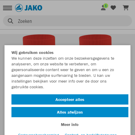
1
Zoeken
Wij gebruiken cookies
We kunnen deze inzetten om onze bezoekersgegevens te
analyseren, om onze website te verbeteren, om
gepersonaliseerde content weer te geven en om u een zo
aangenaam mogelijke surfervaring te bieden. U kan uw
instellingen bekijken voor meer info over de door ons
gebruikte cookies.
Accepteer alles
Alles afwijzen
Meer info
Gegevensbescherming
Contact- en bedrijfsgegevens