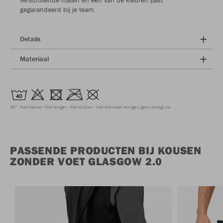
verschillende maten en een van de kleuren past
gegarandeerd bij je team.
Details
Materiaal
40°
Niet bleken
Niet drogen
Niet strijken
Niet chemisch reinigen/geen droogkuis
PASSENDE PRODUCTEN BIJ KOUSEN
ZONDER VOET GLASGOW 2.0