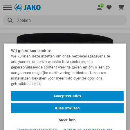
1
Zoeken
Wij gebruiken cookies
We kunnen deze inzetten om onze bezoekersgegevens te
analyseren, om onze website te verbeteren, om
gepersonaliseerde content weer te geven en om u een zo
aangenaam mogelijke surfervaring te bieden. U kan uw
instellingen bekijken voor meer info over de door ons
gebruikte cookies.
Accepteer alles
Alles afwijzen
Meer info
Gegevensbescherming
Contact- en bedrijfsgegevens