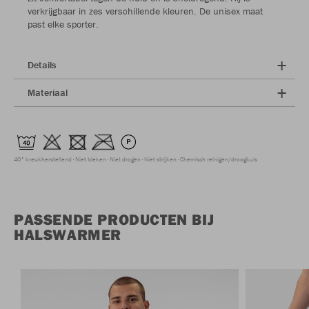
verkrijgbaar in zes verschillende kleuren. De unisex maat
past elke sporter.
Details
Materiaal
40° kreukherstellend
Niet bleken
Niet drogen
Niet strijken
Chemisch reinigen/droogkuis
PASSENDE PRODUCTEN BIJ
HALSWARMER