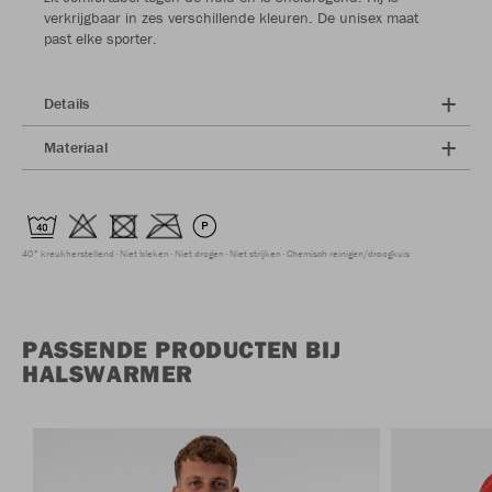
verkrijgbaar in zes verschillende kleuren. De unisex maat
past elke sporter.
Details
Materiaal
40° kreukherstellend
Niet bleken
Niet drogen
Niet strijken
Chemisch reinigen/droogkuis
PASSENDE PRODUCTEN BIJ
HALSWARMER