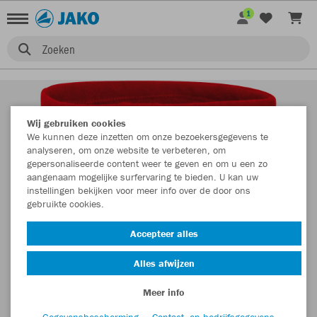
1
Zoeken
Wij gebruiken cookies
We kunnen deze inzetten om onze bezoekersgegevens te
analyseren, om onze website te verbeteren, om
gepersonaliseerde content weer te geven en om u een zo
aangenaam mogelijke surfervaring te bieden. U kan uw
instellingen bekijken voor meer info over de door ons
gebruikte cookies.
Accepteer alles
Alles afwijzen
Meer info
Gegevensbescherming
Contact- en bedrijfsgegevens