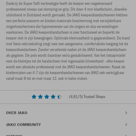
Dankzij de Super Soft-technologie heeft de keeper een ongeëvenaard
professioneel niveau van demping en grip. Dit door 4 mm kleefschuim, dewelke
uitsluitend in Duitsland wordt gemaakt. De JAKO keepershandschoenen hebben
een perfecte pasvorm en bieden maximale bescherming met verwijderbare
vingerbeschermers die hyperextensie van de vingers en dus verwondingen
voorkomen. De JAKO keepershandschoen is zeer functioneel en beperkt de
keeper niet in zijn bewegingen. Optimale klemvastheid is gegarandeerd. De band
met Vario-velcrosluiting zorgt voor een aangename, comfortabele toegang tot de
keepershandschoen. Zonder vervelende naden zit de JAKO keepershandschoen
als gegoten. De pols wordt daardoor extra gestabiliseerd. Van het instapmodel
voor de kleintjes tot de handschoen met ingenaaide binnenhand - elke keeper
wordt een absolute professional met de JAKO keepershandschoenen. Naast de
kindermaten van 4-7 zijn de keepershandschoenen van JAKO ook verkrijgbaar
vanaf maat 8 tot en met maat 12, ook in halve maten.
(
4,61
/5) Trusted Shops
OVER JAKO
JAKO COMMUNITY