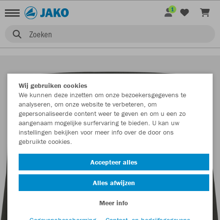
1
Zoeken
Wij gebruiken cookies
We kunnen deze inzetten om onze bezoekersgegevens te
analyseren, om onze website te verbeteren, om
gepersonaliseerde content weer te geven en om u een zo
aangenaam mogelijke surfervaring te bieden. U kan uw
instellingen bekijken voor meer info over de door ons
gebruikte cookies.
Accepteer alles
Alles afwijzen
Meer info
Gegevensbescherming
Contact- en bedrijfsgegevens