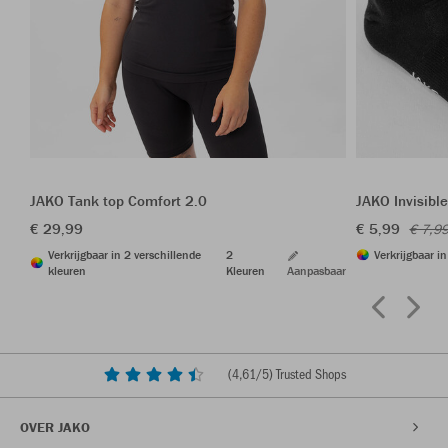
JAKO Tank top Comfort 2.0
JAKO Invisible
€ 29,99
€ 5,99
€ 7,9
Verkrijgbaar in 2 verschillende
2
Verkrijgbaar i
kleuren
Kleuren
Aanpasbaar
(
4,61
/5) Trusted Shops
OVER JAKO