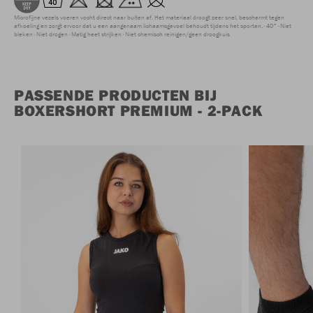
Microfijne vezels voeren vocht direct naar buiten af. Het materiaal droogt zeer snel, beschermt tegen
afkoeling en zorgt ervoor dat u een aangenaam lichaamsgevoel behoudt tijdens het sporten.
40°
Niet
bleken
Niet drogen
Matig heet strijken
Niet chemisch reinigen/geen droogkuis
PASSENDE PRODUCTEN BIJ
BOXERSHORT PREMIUM - 2-PACK