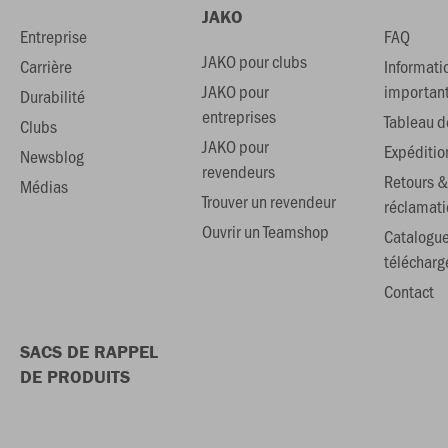
JAKO
Entreprise
FAQ
JAKO pour clubs
Carrière
Informati
JAKO pour
importan
Durabilité
entreprises
Tableau de
Clubs
JAKO pour
Expéditio
Newsblog
revendeurs
Retours &
Médias
Trouver un revendeur
réclamati
Ouvrir un Teamshop
Catalogu
téléchar
Contact
SACS DE RAPPEL
DE PRODUITS