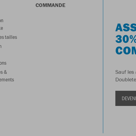
COMMANDE
on
ASS
te
30%
s tailles
n
CO
ons
es &
Sauf les 
gements
Doublete
DEVEN