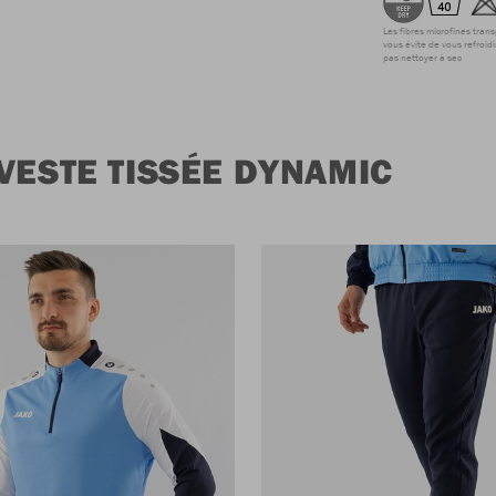
Les fibres microfines tran
vous évite de vous refroidi
pas nettoyer à sec
VESTE TISSÉE DYNAMIC