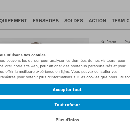
QUIPEMENT
FANSHOPS
SOLDES
ACTION
TEAM 
Pag
Retour
JAKO
us utilisons des cookies
us pouvons les utiliser pour analyser les données de nos visiteurs, pour
Numéro d’article
éliorer notre site web, pour afficher des contenus personnalisés et pour
us offrir la meilleure expérience en ligne. Vous pouvez consulter vos
ramètres pour obtenir plus d'informations sur les cookies que nous utiliso
En tant que me
Accepter tout
commande.
De
Tout refuser
Plus d'infos