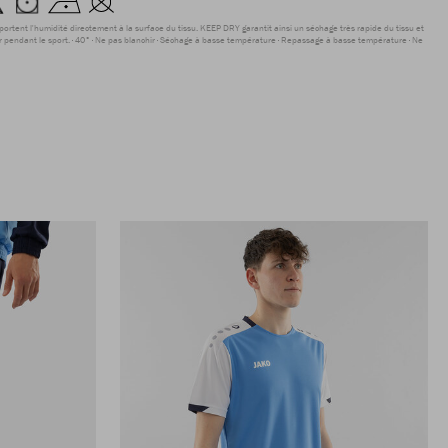
sportent l'humidité directement à la surface du tissu. KEEP DRY garantit ainsi un séchage très rapide du tissu et
r pendant le sport.
40°
Ne pas blanchir
Séchage à basse température
Repassage à basse température
Ne