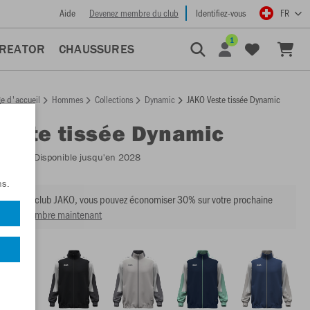
Aide
Devenez membre du club
Identifiez-vous
FR
1
CREATOR
CHAUSSURES
e d'accueil
Hommes
Collections
Dynamic
JAKO Veste tissée Dynamic
Veste tissée Dynamic
:
9870
- Disponible jusqu'en 2028
ns.
mbre du club JAKO, vous pouvez économiser 30% sur votre prochaine
venir membre maintenant