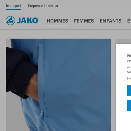
Teamsport
Corporate Teamwear
HOMMES
FEMMES
ENFANTS
E
No
No
am
vo
pa