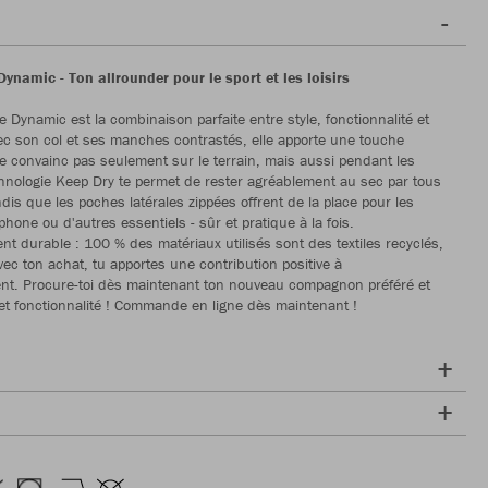
Dynamic - Ton allrounder pour le sport et les loisirs
e Dynamic est la combinaison parfaite entre style, fonctionnalité et
vec son col et ses manches contrastés, elle apporte une touche
ne convainc pas seulement sur le terrain, mais aussi pendant les
echnologie Keep Dry te permet de rester agréablement au sec par tous
dis que les poches latérales zippées offrent de la place pour les
phone ou d'autres essentiels - sûr et pratique à la fois.
ent durable : 100 % des matériaux utilisés sont des textiles recyclés,
vec ton achat, tu apportes une contribution positive à
nt. Procure-toi dès maintenant ton nouveau compagnon préféré et
 et fonctionnalité ! Commande en ligne dès maintenant !