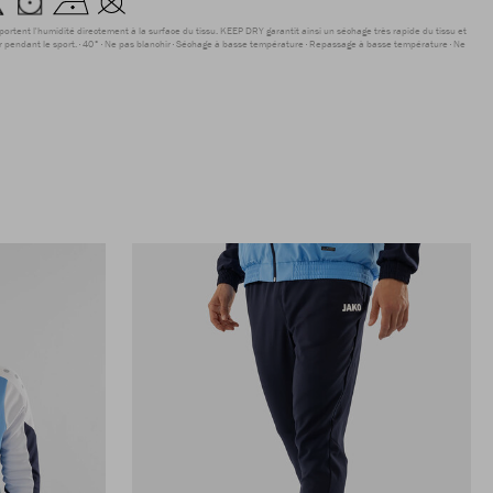
sportent l'humidité directement à la surface du tissu. KEEP DRY garantit ainsi un séchage très rapide du tissu et
r pendant le sport.
40°
Ne pas blanchir
Séchage à basse température
Repassage à basse température
Ne