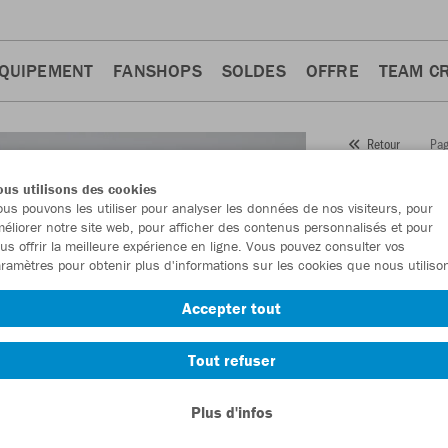
QUIPEMENT
FANSHOPS
SOLDES
OFFRE
TEAM C
Pag
Retour
JAKO
us utilisons des cookies
us pouvons les utiliser pour analyser les données de nos visiteurs, pour
Numéro d’article
éliorer notre site web, pour afficher des contenus personnalisés et pour
us offrir la meilleure expérience en ligne. Vous pouvez consulter vos
ramètres pour obtenir plus d'informations sur les cookies que nous utiliso
En tant que me
Accepter tout
commande.
De
Tout refuser
Plus d'infos