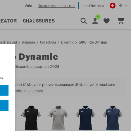
Aide
Devenez membre du club
Identifiez-vous
FR
1
REATOR
CHAUSSURES
e d'accueil
Hommes
Collections
Dynamic
JAKO Polo Dynamic
Polo Dynamic
:
6370
- Disponible jusqu'en 2028
ns.
mbre du club JAKO, vous pouvez économiser 30% sur votre prochaine
venir membre maintenant