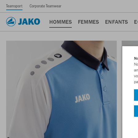
Teamsport
Corporate Teamwear
HOMMES
FEMMES
ENFANTS
E
No
No
am
vo
pa