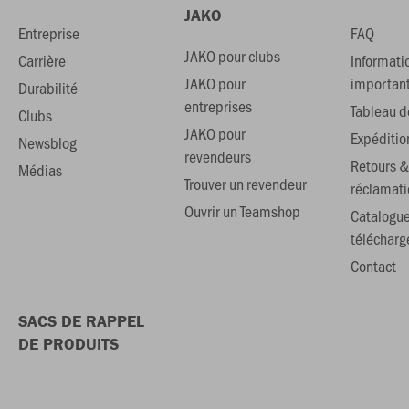
JAKO
Entreprise
FAQ
JAKO pour clubs
Carrière
Informati
JAKO pour
importan
Durabilité
entreprises
Tableau de
Clubs
JAKO pour
Expéditio
Newsblog
revendeurs
Retours &
Médias
Trouver un revendeur
réclamati
Ouvrir un Teamshop
Catalogu
téléchar
Contact
SACS DE RAPPEL
DE PRODUITS