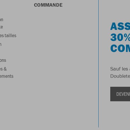
COMMANDE
on
ASS
te
30%
s tailles
n
CO
ons
es &
Sauf les 
gements
Doublete
DEVEN