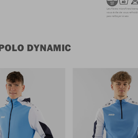
Les fibres microfines tran
vous évite de vous refroidi
pas nettoyer à sec
 POLO DYNAMIC