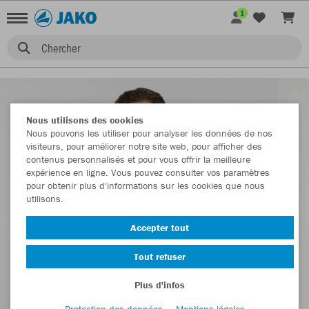
1
Chercher
Nous utilisons des cookies
Nous pouvons les utiliser pour analyser les données de nos
visiteurs, pour améliorer notre site web, pour afficher des
contenus personnalisés et pour vous offrir la meilleure
expérience en ligne. Vous pouvez consulter vos paramètres
pour obtenir plus d'informations sur les cookies que nous
utilisons.
Accepter tout
Tout refuser
Plus d'infos
Protection des données
Mentions légales