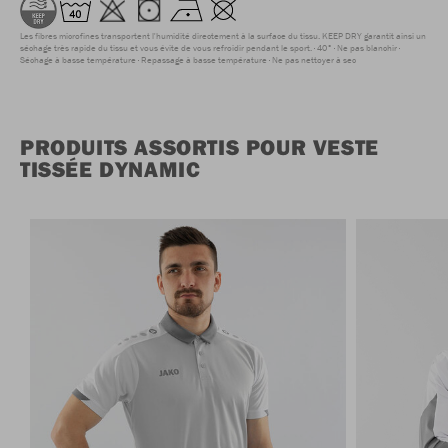
Les fibres microfines transportent l'humidité directement à la surface du tissu. KEEP DRY garantit ainsi un
séchage très rapide du tissu et vous évite de vous refroidir pendant le sport.
40°
Ne pas blanchir
Séchage à basse température
Repassage à basse température
Ne pas nettoyer à sec
PRODUITS ASSORTIS POUR VESTE
TISSÉE DYNAMIC