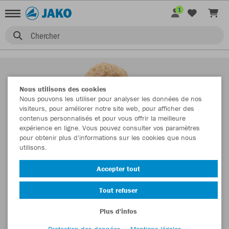
1
Chercher
Nous utilisons des cookies
Nous pouvons les utiliser pour analyser les données de nos
visiteurs, pour améliorer notre site web, pour afficher des
contenus personnalisés et pour vous offrir la meilleure
expérience en ligne. Vous pouvez consulter vos paramètres
pour obtenir plus d'informations sur les cookies que nous
utilisons.
Accepter tout
Tout refuser
Plus d'infos
Protection des données
Mentions légales