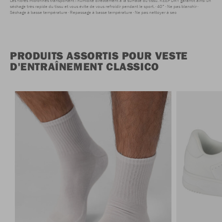
Les fibres microfines transportent l'humidité directement à la surface du tissu. KEEP DRY garantit ainsi un
séchage très rapide du tissu et vous évite de vous refroidir pendant le sport.
40°
Ne pas blanchir
Séchage à basse température
Repassage à basse température
Ne pas nettoyer à sec
PRODUITS ASSORTIS POUR VESTE
D'ENTRAÎNEMENT CLASSICO