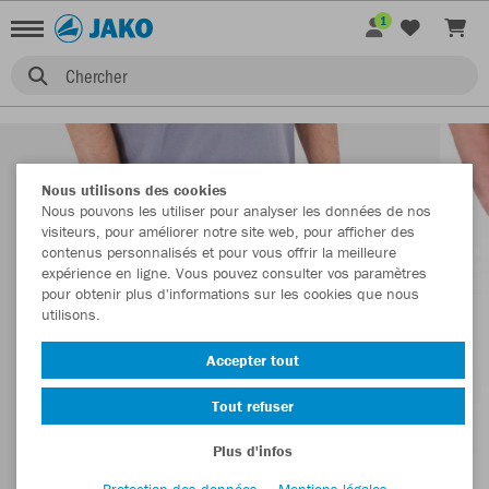
1
Chercher
Nous utilisons des cookies
Nous pouvons les utiliser pour analyser les données de nos
visiteurs, pour améliorer notre site web, pour afficher des
contenus personnalisés et pour vous offrir la meilleure
expérience en ligne. Vous pouvez consulter vos paramètres
pour obtenir plus d'informations sur les cookies que nous
utilisons.
Accepter tout
Tout refuser
Plus d'infos
Protection des données
Mentions légales