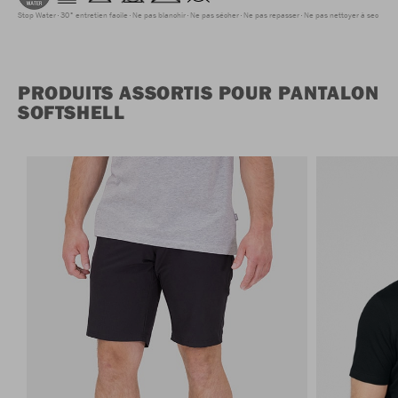
Stop Water
30° entretien facile
Ne pas blanchir
Ne pas sécher
Ne pas repasser
Ne pas nettoyer à sec
PRODUITS ASSORTIS POUR PANTALON
SOFTSHELL