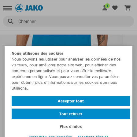
1
Chercher
Nous utilisons des cookies
Nous pouvons les utiliser pour analyser les données de nos
visiteurs, pour améliorer notre site web, pour afficher des
contenus personnalisés et pour vous offrir la meilleure
expérience en ligne. Vous pouvez consulter vos paramètres
pour obtenir plus d'informations sur les cookies que nous
utilisons.
Accepter tout
Tout refuser
Plus d'infos
Protection des données
Mentions légales