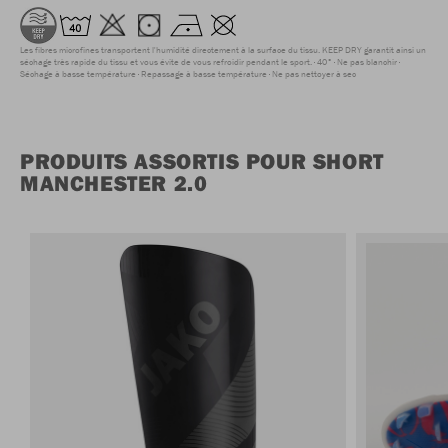
Les fibres microfines transportent l'humidité directement à la surface du tissu. KEEP DRY garantit ainsi un
séchage très rapide du tissu et vous évite de vous refroidir pendant le sport.
40°
Ne pas blanchir
Séchage à basse température
Repassage à basse température
Ne pas nettoyer à sec
PRODUITS ASSORTIS POUR SHORT
MANCHESTER 2.0