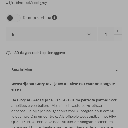
wit/rubine red/cool gray
Teambestelling
+
5
-
30 dagen recht op teruggave
Beschrijving
Wedstrijdbal Glory AG - jouw officiële bal voor de hoogste
eisen
De Glory AG wedstrijdbal van JAKO is de perfecte partner voor
ambitieuze voetballers. Met zijn slijtvaste polyurethaan
oppervlak is hij speciaal geschikt voor kunstgras en biedt hij
je optimale grip en controle. Als officiële wedstrijdbal met FIFA
QUALITY PRO-licentie voldoet hij aan de hoogste normen en
garandeert hij het beste speelplezier. Dankzij de innovatieve