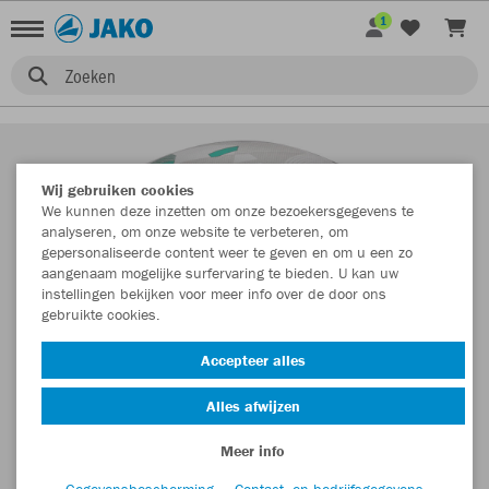
1
Zoeken
Wij gebruiken cookies
We kunnen deze inzetten om onze bezoekersgegevens te
analyseren, om onze website te verbeteren, om
gepersonaliseerde content weer te geven en om u een zo
aangenaam mogelijke surfervaring te bieden. U kan uw
instellingen bekijken voor meer info over de door ons
gebruikte cookies.
Accepteer alles
Alles afwijzen
Meer info
Gegevensbescherming
Contact- en bedrijfsgegevens