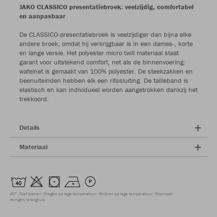
JAKO CLASSICO presentatiebroek: veelzijdig, comfortabel
en aanpasbaar
De CLASSICO-presentatiebroek is veelzijdiger dan bijna elke
andere broek, omdat hij verkrijgbaar is in een dames-, korte
en lange versie. Het polyester micro twill materiaal staat
garant voor uitstekend comfort, net als de binnenvoering:
wafelnet is gemaakt van 100% polyester. De steekzakken en
beenuiteinden hebben elk een ritssluiting. De tailleband is
elastisch en kan individueel worden aangetrokken dankzij het
trekkoord.
Details
Materiaal
40°
Niet bleken
Drogen op lage temperatuur
Strijken op lage temperatuur
Chemisch
reinigen/droogkuis