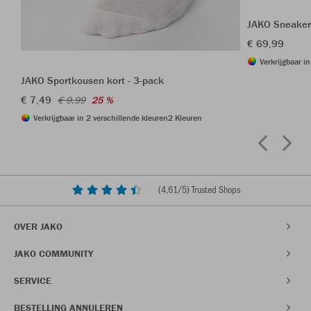
JAKO Sneaker
€ 69,99
Verkrijgbaar i
JAKO Sportkousen kort - 3-pack
€ 7,49
€ 9,99
25 %
Verkrijgbaar in 2 verschillende kleuren
2 Kleuren
(
4,61
/5) Trusted Shops
OVER JAKO
JAKO COMMUNITY
SERVICE
BESTELLING ANNULEREN