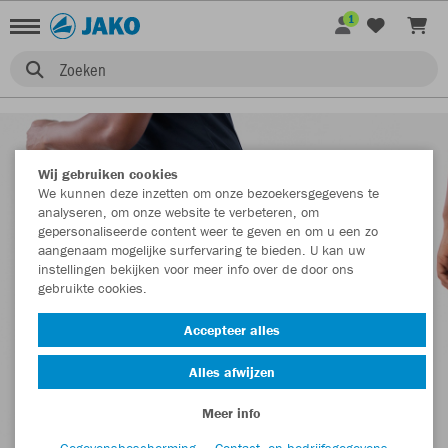
1
Zoeken
Wij gebruiken cookies
We kunnen deze inzetten om onze bezoekersgegevens te
analyseren, om onze website te verbeteren, om
gepersonaliseerde content weer te geven en om u een zo
aangenaam mogelijke surfervaring te bieden. U kan uw
instellingen bekijken voor meer info over de door ons
gebruikte cookies.
Accepteer alles
Alles afwijzen
Meer info
Gegevensbescherming
Contact- en bedrijfsgegevens