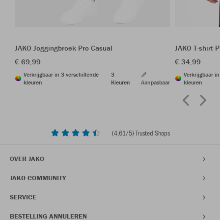
JAKO Joggingbroek Pro Casual
JAKO T-shirt 
€ 69,99
€ 34,99
Verkrijgbaar in 3 verschillende
3
Verkrijgbaar i
kleuren
Kleuren
Aanpasbaar
kleuren
(
4,61
/5) Trusted Shops
OVER JAKO
JAKO COMMUNITY
SERVICE
BESTELLING ANNULEREN