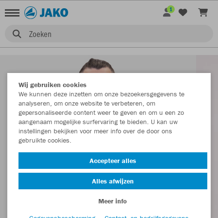
1
Zoeken
Wij gebruiken cookies
We kunnen deze inzetten om onze bezoekersgegevens te
analyseren, om onze website te verbeteren, om
gepersonaliseerde content weer te geven en om u een zo
aangenaam mogelijke surfervaring te bieden. U kan uw
instellingen bekijken voor meer info over de door ons
gebruikte cookies.
Accepteer alles
Alles afwijzen
Meer info
Gegevensbescherming
Contact- en bedrijfsgegevens