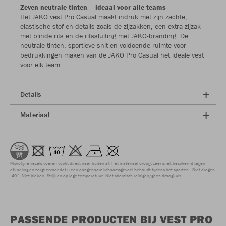
Zeven neutrale tinten – ideaal voor alle teams
Het JAKO vest Pro Casual maakt indruk met zijn zachte,
elastische stof en details zoals de zijzakken, een extra zijzak
met blinde rits en de ritssluiting met JAKO-branding. De
neutrale tinten, sportieve snit en voldoende ruimte voor
bedrukkingen maken van de JAKO Pro Casual het ideale vest
voor elk team.
Details
Materiaal
Microfijne vezels voeren vocht direct naar buiten af. Het materiaal droogt zeer snel, beschermt tegen
afkoeling en zorgt ervoor dat u een aangenaam lichaamsgevoel behoudt tijdens het sporten.
Niet drogen
40°
Niet bleken
Strijken op lage temperatuur
Niet chemisch reinigen/geen droogkuis
PASSENDE PRODUCTEN BIJ VEST PRO