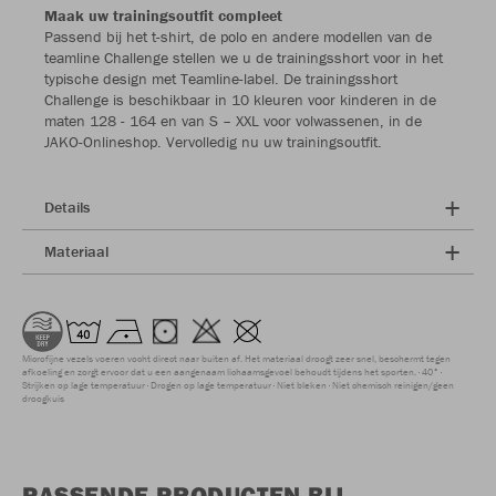
Maak uw trainingsoutfit compleet
Passend bij het t-shirt, de polo en andere modellen van de
teamline Challenge stellen we u de trainingsshort voor in het
typische design met Teamline-label. De trainingsshort
Challenge is beschikbaar in 10 kleuren voor kinderen in de
maten 128 - 164 en van S – XXL voor volwassenen, in de
JAKO-Onlineshop. Vervolledig nu uw trainingsoutfit.
Details
Materiaal
Microfijne vezels voeren vocht direct naar buiten af. Het materiaal droogt zeer snel, beschermt tegen
afkoeling en zorgt ervoor dat u een aangenaam lichaamsgevoel behoudt tijdens het sporten.
40°
Strijken op lage temperatuur
Drogen op lage temperatuur
Niet bleken
Niet chemisch reinigen/geen
droogkuis
PASSENDE PRODUCTEN BIJ