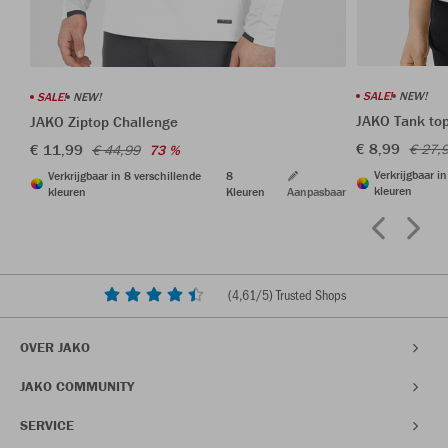
SALE!
NEW!
SALE!
NEW!
JAKO Tank to
JAKO Ziptop Challenge
€ 8,99
€ 11,99
€ 27,
€ 44,99
73 %
Verkrijgbaar i
Verkrijgbaar in 8 verschillende
8
kleuren
kleuren
Kleuren
Aanpasbaar
(
4,61
/5) Trusted Shops
OVER JAKO
JAKO COMMUNITY
SERVICE