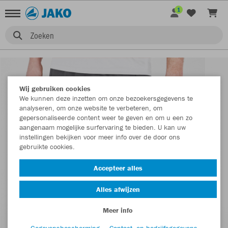
1
Zoeken
Wij gebruiken cookies
We kunnen deze inzetten om onze bezoekersgegevens te
analyseren, om onze website te verbeteren, om
gepersonaliseerde content weer te geven en om u een zo
aangenaam mogelijke surfervaring te bieden. U kan uw
instellingen bekijken voor meer info over de door ons
gebruikte cookies.
Accepteer alles
Alles afwijzen
Meer info
Gegevensbescherming
Contact- en bedrijfsgegevens