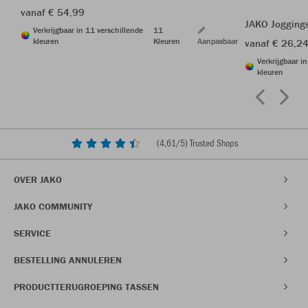
vanaf € 54,99
JAKO Jogging
Verkrijgbaar in 11 verschillende
11
kleuren
Kleuren
Aanpasbaar
vanaf € 26,2
Verkrijgbaar i
kleuren
(
4,61
/5) Trusted Shops
OVER JAKO
JAKO COMMUNITY
SERVICE
BESTELLING ANNULEREN
PRODUCTTERUGROEPING TASSEN