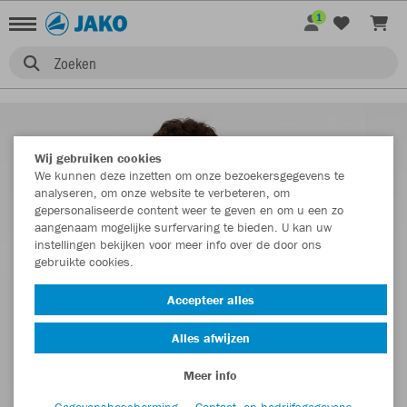
1
Zoeken
Wij gebruiken cookies
We kunnen deze inzetten om onze bezoekersgegevens te
analyseren, om onze website te verbeteren, om
gepersonaliseerde content weer te geven en om u een zo
aangenaam mogelijke surfervaring te bieden. U kan uw
instellingen bekijken voor meer info over de door ons
gebruikte cookies.
Accepteer alles
Alles afwijzen
Meer info
Gegevensbescherming
Contact- en bedrijfsgegevens