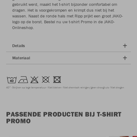
gebruikt werd, maakt het t-shirt bijzonder comfortabel om
dragen. Het is voorgekrompen en krimpt dus niet bij het
wassen. Naast de ronde hals met Ripp prijkt een groot JAKO-
logo op de borst. Bestel nu uw t-shirt Promo in de JAKO-
Onlineshop.
Details
Materiaal
40°
Strijken op lage temperatuur
Niet bleken
Niet chemisch reinigen/geen droogkuis
Niet drogen
PASSENDE PRODUCTEN BIJ T-SHIRT
PROMO