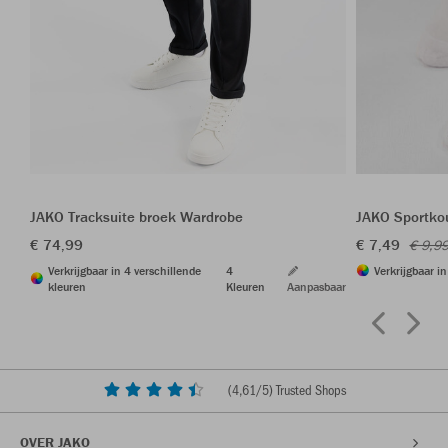
JAKO Tracksuite broek Wardrobe
JAKO Sportkou
€ 74,99
€ 7,49
€ 9,9
Verkrijgbaar in 4 verschillende
4
Verkrijgbaar i
kleuren
Kleuren
Aanpasbaar
(
4,61
/5) Trusted Shops
OVER JAKO