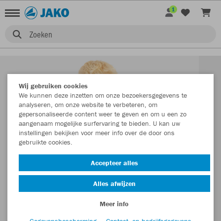
1
Zoeken
Wij gebruiken cookies
We kunnen deze inzetten om onze bezoekersgegevens te
analyseren, om onze website te verbeteren, om
gepersonaliseerde content weer te geven en om u een zo
aangenaam mogelijke surfervaring te bieden. U kan uw
instellingen bekijken voor meer info over de door ons
gebruikte cookies.
Accepteer alles
Alles afwijzen
Meer info
Gegevensbescherming
Contact- en bedrijfsgegevens