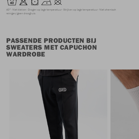
40°
Niet bleken
Drogen op lage temperatuur
Strijken op lage temperatuur
Niet chemisch
reinigen/geen droogkuis
PASSENDE PRODUCTEN BIJ
SWEATERS MET CAPUCHON
WARDROBE